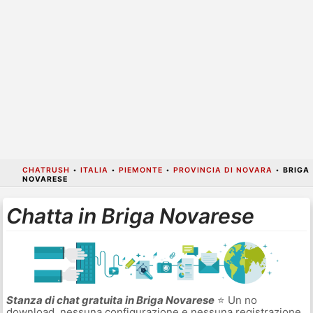
CHATRUSH
•
ITALIA
•
PIEMONTE
•
PROVINCIA DI NOVARA
•
BRIGA
NOVARESE
Chatta in Briga Novarese
Stanza di chat gratuita in Briga Novarese
⭐ Un no
download, nessuna configurazione e nessuna registrazione