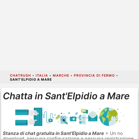
CHATRUSH
•
ITALIA
•
MARCHE
•
PROVINCIA DI FERMO
•
SANT'ELPIDIO A MARE
Chatta in Sant'Elpidio a Mare
Stanza di chat gratuita in Sant'Elpidio a Mare
⭐ Un no
download, nessuna configurazione e nessuna registrazione