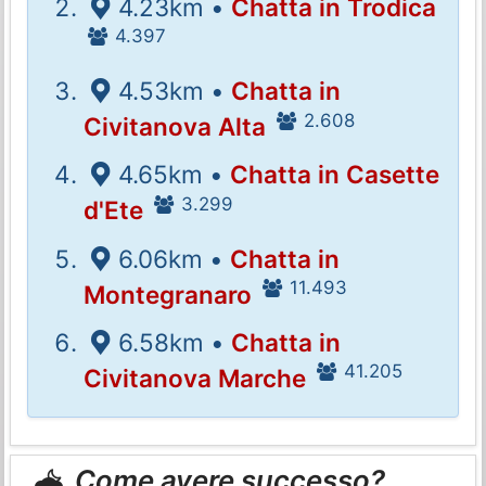
4.23km •
Chatta in Trodica
4.397
4.53km •
Chatta in
2.608
Civitanova Alta
4.65km •
Chatta in Casette
3.299
d'Ete
6.06km •
Chatta in
11.493
Montegranaro
6.58km •
Chatta in
41.205
Civitanova Marche
Come avere successo?