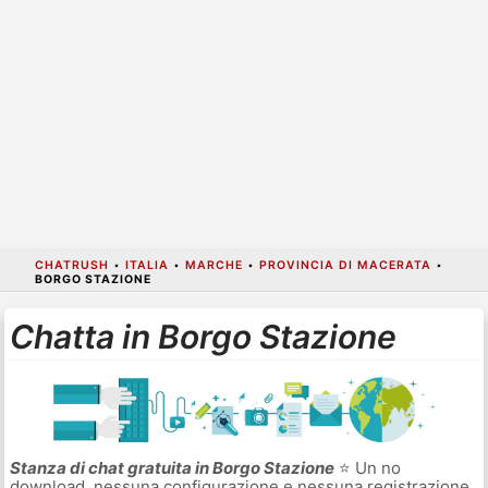
CHATRUSH
•
ITALIA
•
MARCHE
•
PROVINCIA DI MACERATA
•
BORGO STAZIONE
Chatta in Borgo Stazione
Stanza di chat gratuita in Borgo Stazione
⭐ Un no
download, nessuna configurazione e nessuna registrazione