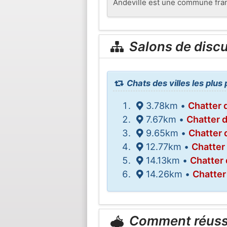
Andeville est une commune franç
Salons de disc
Chats des villes les plus
3.78km •
Chatter 
7.67km •
Chatter 
9.65km •
Chatter 
12.77km •
Chatter
14.13km •
Chatter 
14.26km •
Chatter
Comment réuss