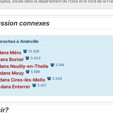
aise, située dans le département de l'Oise et le nord de la Fra
ussion connexes
 proches à Andeville
13.528
dans Méru
3.433
dans Bornel
3.194
dans Neuilly-en-Thelle
5.588
 dans Mouy
3.539
dans Cires-lès-Mello
3.027
 dans Enterrer
ir?