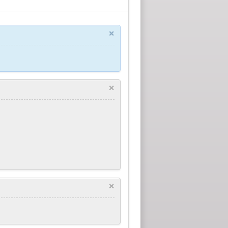
×
×
×