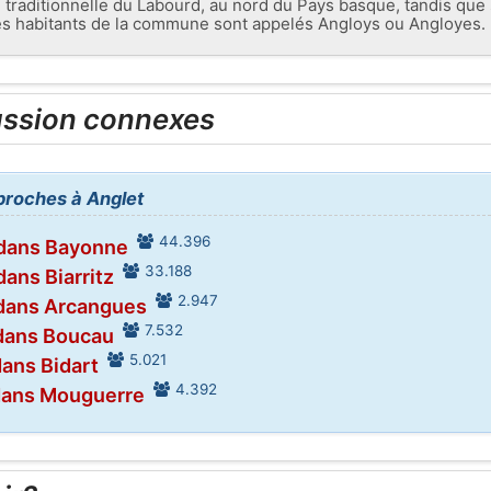
e traditionnelle du Labourd, au nord du Pays basque, tandis que 
Les habitants de la commune sont appelés Angloys ou Angloyes.
ussion connexes
 proches à Anglet
44.396
 dans Bayonne
33.188
dans Biarritz
2.947
 dans Arcangues
7.532
dans Boucau
5.021
dans Bidart
4.392
dans Mouguerre