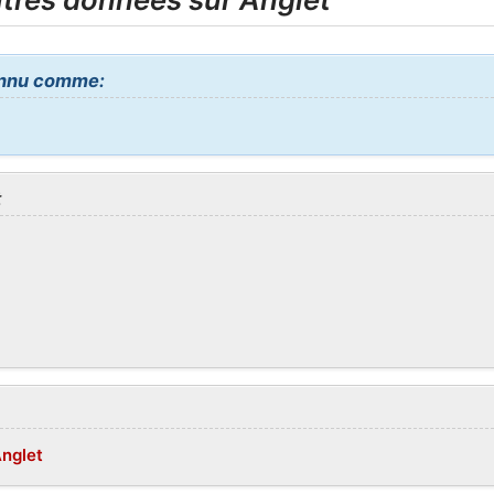
onnu comme:
t
Anglet