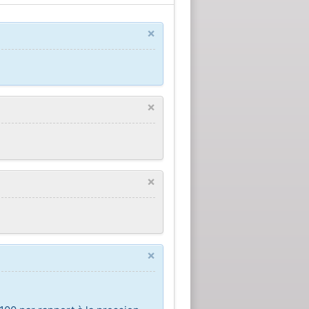
×
×
×
×