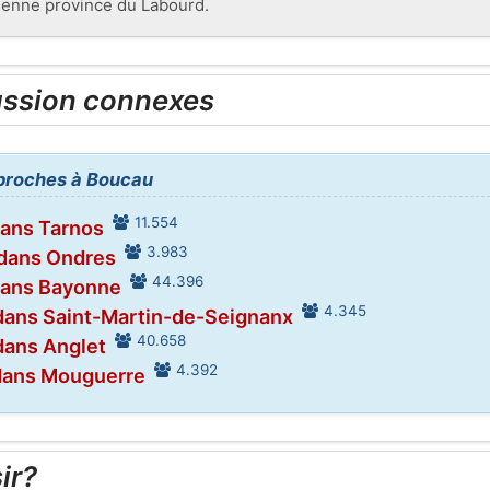
ncienne province du Labourd.
ussion connexes
s proches à Boucau
11.554
dans Tarnos
3.983
 dans Ondres
44.396
dans Bayonne
4.345
dans Saint-Martin-de-Seignanx
40.658
dans Anglet
4.392
dans Mouguerre
ir?