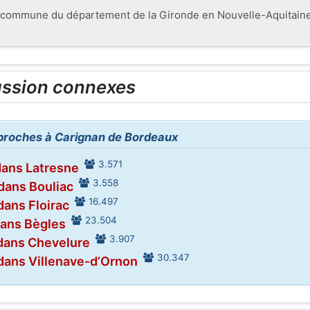
commune du département de la Gironde en Nouvelle-Aquitaine 
ussion connexes
s proches à Carignan de Bordeaux
3.571
dans Latresne
3.558
dans Bouliac
16.497
dans Floirac
23.504
dans Bègles
3.907
dans Chevelure
30.347
dans Villenave-d’Ornon