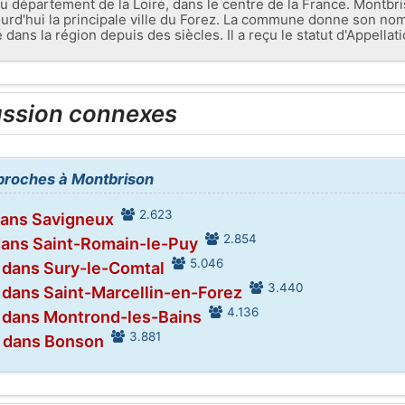
épartement de la Loire, dans le centre de la France. Montbriso
ourd'hui la principale ville du Forez. La commune donne son no
ans la région depuis des siècles. Il a reçu le statut d'Appellat
ussion connexes
s proches à Montbrison
2.623
dans Savigneux
2.854
dans Saint-Romain-le-Puy
5.046
 dans Sury-le-Comtal
3.440
 dans Saint-Marcellin-en-Forez
4.136
 dans Montrond-les-Bains
3.881
r dans Bonson