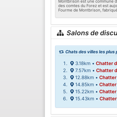
Montbrison est une commune du d
des comtes du Forez et est auj
Fourme de Montbrison, fabriqué d
Salons de disc
Chats des villes les plu
3.18km •
Chatter 
7.57km •
Chatter 
12.88km •
Chatter
14.85km •
Chatter
15.22km •
Chatter
15.43km •
Chatte