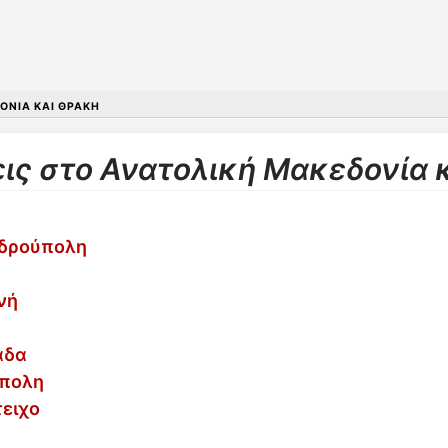
ΟΝΊΑ ΚΑΙ ΘΡΆΚΗ
εις στο Ανατολική Μακεδονία 
νδρούπολη
νή
άδα
ύπολη
τειχο