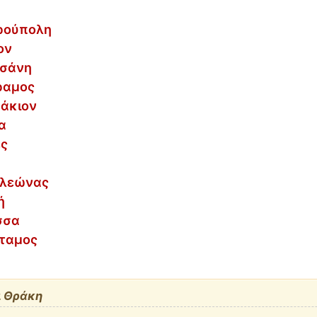
ερούπολη
ον
τσάνη
ραμος
πάκιον
α
ες
αλεώνας
ή
σσα
όταμος
ι Θράκη