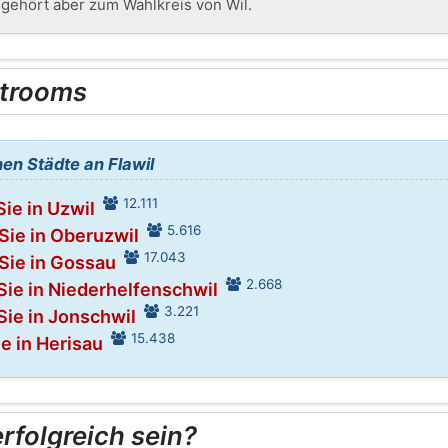
gehört aber zum Wahlkreis von Wil.
trooms
en Städte an Flawil
12.111
ie in Uzwil
5.616
Sie in Oberuzwil
17.043
Sie in Gossau
2.668
Sie in Niederhelfenschwil
3.221
Sie in Jonschwil
15.438
e in Herisau
folgreich sein?