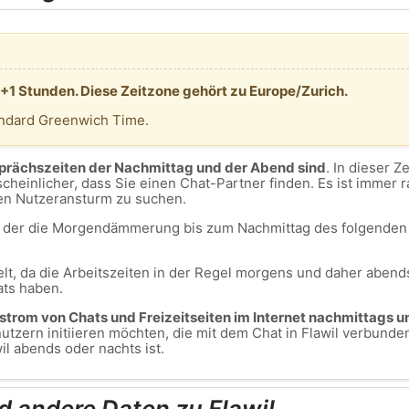
T +1 Stunden. Diese Zeitzone gehört zu Europe/Zurich.
andard Greenwich Time.
sprächszeiten der Nachmittag und der Abend sind
. In dieser Z
cheinlicher, dass Sie einen Chat-Partner finden. Es ist immer 
en Nutzeransturm zu suchen.
m, der die Morgendämmerung bis zum Nachmittag des folgenden 
lt, da die Arbeitszeiten in der Regel morgens und daher abends
ats haben.
ustrom von Chats und Freizeitseiten im Internet nachmittags u
zern initiieren möchten, die mit dem Chat in Flawil verbunden
l abends oder nachts ist.
d andere Daten zu Flawil