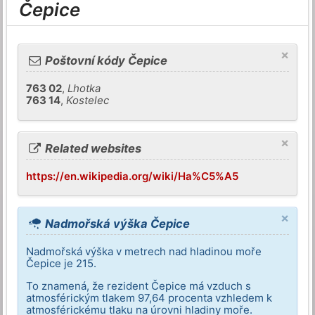
Čepice
×
Poštovní kódy Čepice
763 02
,
Lhotka
763 14
,
Kostelec
×
Related websites
https://en.wikipedia.org/wiki/Ha%C5%A5
×
Nadmořská výška Čepice
Nadmořská výška v metrech nad hladinou moře
Čepice je 215.
To znamená, že rezident Čepice má vzduch s
atmosférickým tlakem 97,64 procenta vzhledem k
atmosférickému tlaku na úrovni hladiny moře.