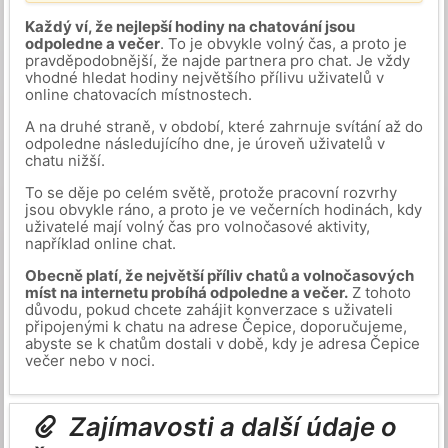
Každý ví, že nejlepší hodiny na chatování jsou
odpoledne a večer
. To je obvykle volný čas, a proto je
pravděpodobnější, že najde partnera pro chat. Je vždy
vhodné hledat hodiny největšího přílivu uživatelů v
online chatovacích místnostech.
A na druhé straně, v období, které zahrnuje svítání až do
odpoledne následujícího dne, je úroveň uživatelů v
chatu nižší.
To se děje po celém světě, protože pracovní rozvrhy
jsou obvykle ráno, a proto je ve večerních hodinách, kdy
uživatelé mají volný čas pro volnočasové aktivity,
například online chat.
Obecně platí, že největší příliv chatů a volnočasových
míst na internetu probíhá odpoledne a večer.
Z tohoto
důvodu, pokud chcete zahájit konverzace s uživateli
připojenými k chatu na adrese Čepice, doporučujeme,
abyste se k chatům dostali v době, kdy je adresa Čepice
večer nebo v noci.
Zajímavosti a další údaje o