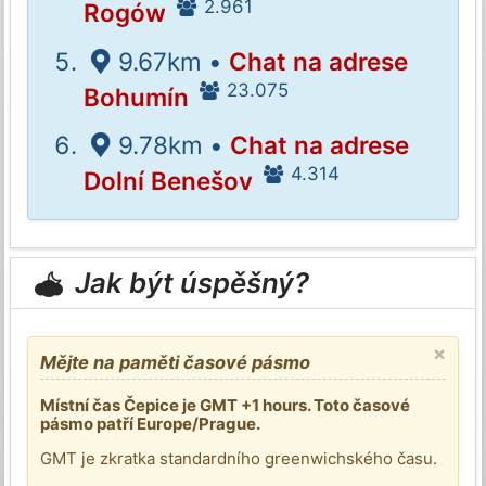
2.961
Rogów
9.67km •
Chat na adrese
23.075
Bohumín
9.78km •
Chat na adrese
4.314
Dolní Benešov
Jak být úspěšný?
×
Mějte na paměti časové pásmo
Místní čas Čepice je GMT +1 hours. Toto časové
pásmo patří Europe/Prague.
GMT je zkratka standardního greenwichského času.