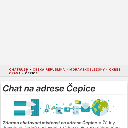
CHATRUSH
•
ČESKÁ REPUBLIKA
•
MORAVSKOSLEZSKÝ
•
OKRES
OPAVA
•
ČEPICE
Chat na adrese Čepice
Zdarma chatovací místnost na adrese Čepice
⭐ Žádný
download, žádné nastavení a žádná registrace náhodného