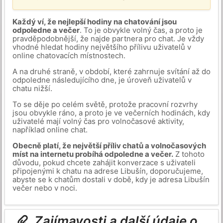
Každý ví, že nejlepší hodiny na chatování jsou
odpoledne a večer
. To je obvykle volný čas, a proto je
pravděpodobnější, že najde partnera pro chat. Je vždy
vhodné hledat hodiny největšího přílivu uživatelů v
online chatovacích místnostech.
A na druhé straně, v období, které zahrnuje svítání až do
odpoledne následujícího dne, je úroveň uživatelů v
chatu nižší.
To se děje po celém světě, protože pracovní rozvrhy
jsou obvykle ráno, a proto je ve večerních hodinách, kdy
uživatelé mají volný čas pro volnočasové aktivity,
například online chat.
Obecně platí, že největší příliv chatů a volnočasových
míst na internetu probíhá odpoledne a večer.
Z tohoto
důvodu, pokud chcete zahájit konverzace s uživateli
připojenými k chatu na adrese Libušín, doporučujeme,
abyste se k chatům dostali v době, kdy je adresa Libušín
večer nebo v noci.
Zajímavosti a další údaje o