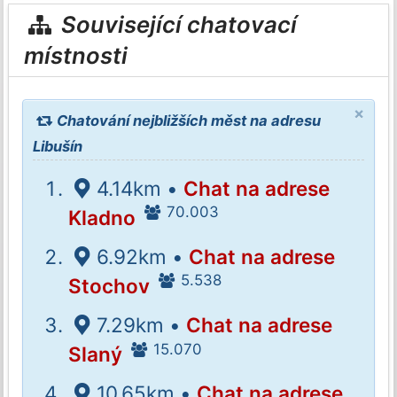
Související chatovací
místnosti
×
Chatování nejbližších měst na adresu
Libušín
4.14km •
Chat na adrese
70.003
Kladno
6.92km •
Chat na adrese
5.538
Stochov
7.29km •
Chat na adrese
15.070
Slaný
10.65km •
Chat na adrese