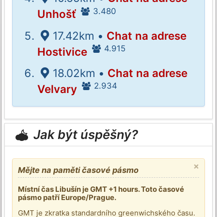
3.480
Unhošť
17.42km •
Chat na adrese
4.915
Hostivice
18.02km •
Chat na adrese
2.934
Velvary
Jak být úspěšný?
×
Mějte na paměti časové pásmo
Místní čas Libušín je GMT +1 hours. Toto časové
pásmo patří Europe/Prague.
GMT je zkratka standardního greenwichského času.