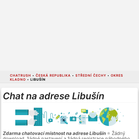
CHATRUSH
•
ČESKÁ REPUBLIKA
•
STŘEDNÍ ČECHY
•
OKRES
KLADNO
•
LIBUŠÍN
Chat na adrese Libušín
Zdarma chatovací místnost na adrese Libušín
⭐ Žádný
download, žádné nastavení a žádná registrace náhodného