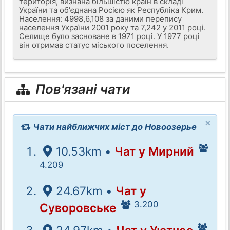
територія, визнана більшістю країн в складі
України та об'єднана Росією як Республіка Крим.
Населення: 4998,6,108 за даними перепису
населення України 2001 року та 7,242 у 2011 році.
Селище було засноване в 1971 році. У 1977 році
він отримав статус міського поселення.
Пов'язані чати
×
Чати найближчих міст до Новоозерье
10.53km •
Чат у Мирний
4.209
24.67km •
Чат у
3.200
Суворовське