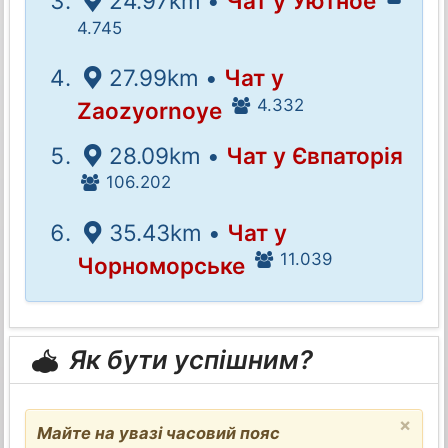
24.97km •
Чат у Уютное
4.745
27.99km •
Чат у
4.332
Zaozyornoye
28.09km •
Чат у Євпаторія
106.202
35.43km •
Чат у
11.039
Чорноморське
Як бути успішним?
×
Майте на увазі часовий пояс