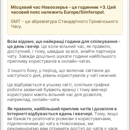
Місцевий час Новоозерье - це годинник +3. Цей
часовий пояс належить Europe/Simferopol.
GMT - це абревіатура Стандартного Грінвічського
Часу.
Всім відомо, що найкращі години для спілкування -
це день і вечір
. Це коли вільний час, як правило,
доступний, і тому, швидше за все, знайти партнера
чату. Завжди доцільно шукати години найбільшого
припливу користувачів в онлайн-чатах.
З іншого боку, у період, що включає світанок до
наступного дня, рівень користувачів у чаті нижчий.
Це відбувається в усьому світі, оскільки графіки
роботи зазвичай бувають вранці і тому ввечері
користувачі мають вільний час для дозвілля,
наприклад, онлайн-чати.
Як правило, найбільший приплив чатів і дозвілля в
Інтернеті відбувається вдень і ввечері.
Тому, якщо
ви бажаєте розпочати розмови з користувачами,
підключеними до чату в Новоозерье, ми
рекомендуємо вам отримати доступ до чатів у часи,