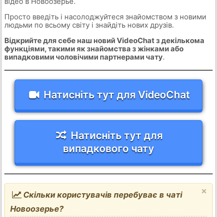
відео в Новоозерье.
Просто введіть і насолоджуйтеся знайомством з новими
людьми по всьому світу і знайдіть нових друзів.
Відкрийте для себе наш новий VideoChat з декількома
функціями, такими як знайомства з жінками або
випадковими чоловічими партнерами чату
.
Натисніть тут для VideoChat
Натисніть тут для
випадкового чату
×
Скільки користувачів перебуває в чаті
Новоозерье?