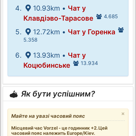
10.93km •
Чат у
4.685
Клавдіэво-Тарасове
12.72km •
Чат у Горенка
5.358
13.93km •
Чат у
13.934
Коцюбинське
Як бути успішним?
×
Майте на увазі часовий пояс
Місцевий час Vorzel - це годинник +2. Цей
часовий пояс належить Europe/Kiev.