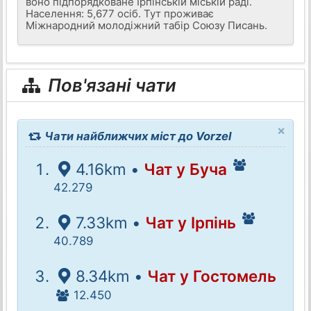
воно підпорядковане Ірпінській міській раді.
Населення: 5,677 осіб. Тут проживає
Міжнародний молодіжний табір Союзу Писань.
Пов'язані чати
×
Чати найближчих міст до Vorzel
4.16km •
Чат у Буча
42.279
7.33km •
Чат у Ірпінь
40.789
8.34km •
Чат у Гостомель
12.450