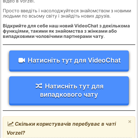
відео в Vorzel.
Просто введіть і насолоджуйтеся знайомством з новими
людьми по всьому світу і знайдіть нових друзів.
Відкрийте для себе наш новий VideoChat з декількома
функціями, такими як знайомства з жінками або
випадковими чоловічими партнерами чату
.
Натисніть тут для VideoChat
Натисніть тут для
випадкового чату
×
Скільки користувачів перебуває в чаті
Vorzel?