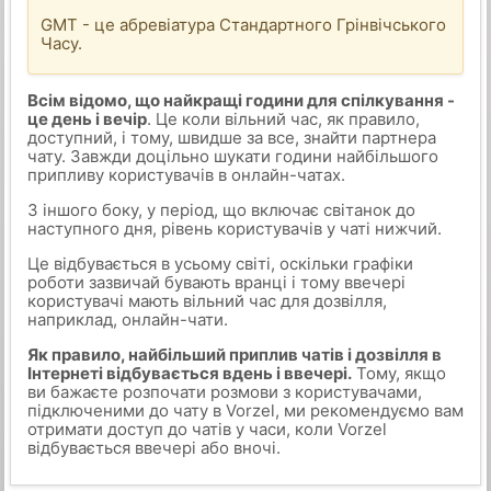
GMT - це абревіатура Стандартного Грінвічського
Часу.
Всім відомо, що найкращі години для спілкування -
це день і вечір
. Це коли вільний час, як правило,
доступний, і тому, швидше за все, знайти партнера
чату. Завжди доцільно шукати години найбільшого
припливу користувачів в онлайн-чатах.
З іншого боку, у період, що включає світанок до
наступного дня, рівень користувачів у чаті нижчий.
Це відбувається в усьому світі, оскільки графіки
роботи зазвичай бувають вранці і тому ввечері
користувачі мають вільний час для дозвілля,
наприклад, онлайн-чати.
Як правило, найбільший приплив чатів і дозвілля в
Інтернеті відбувається вдень і ввечері.
Тому, якщо
ви бажаєте розпочати розмови з користувачами,
підключеними до чату в Vorzel, ми рекомендуємо вам
отримати доступ до чатів у часи, коли Vorzel
відбувається ввечері або вночі.