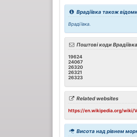
Врадіївка також відоми
Врадіївка
.
Поштові коди Врадіївк
19624
24067
26320
26321
26323
Related websites
https://en.wikipedia.org/wiki/
Висота над рівнем моря