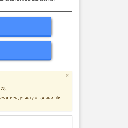
×
578.
ючатися до чату в години пік,