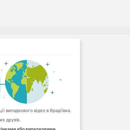
ії випадкового відео в Врадіївка.
их друзів.
 жінками або випадковими