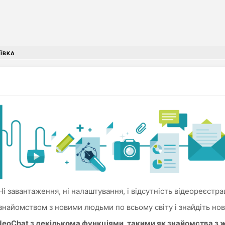
ІЇВКА
і завантаження, ні налаштування, і відсутність відеореєстрац
знайомством з новими людьми по всьому світу і знайдіть нов
ideoChat з декількома функціями, такими як знайомства з