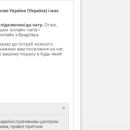
ою Україна (Україна) і має
 підключені до чату.
Отже,
ших онлайн-чатів і
нлайн з Врадіївка.
влюємо до потреб кожного
кажемо вам посилання на чат,
є вашому пошуку в будь-який
×
 є адміністративним центром
има, правої притоки