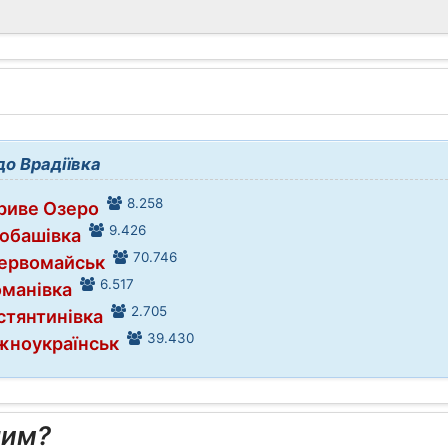
до Врадіївка
8.258
Криве Озеро
9.426
Любашівка
70.746
Первомайськ
6.517
оманівка
2.705
стянтинівка
39.430
жноукраїнськ
ним?