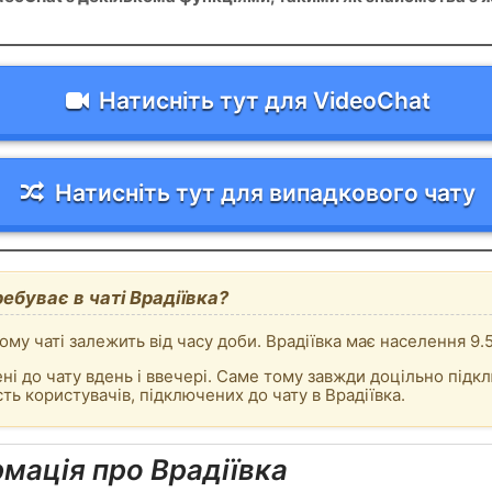
Натисніть тут для VideoChat
Натисніть тут для випадкового чату
ебуває в чаті Врадіївка?
ому чаті залежить від часу доби. Врадіївка має населення 9.
ні до чату вдень і ввечері. Саме тому завжди доцільно підкл
ть користувачів, підключених до чату в Врадіївка.
мація про Врадіївка