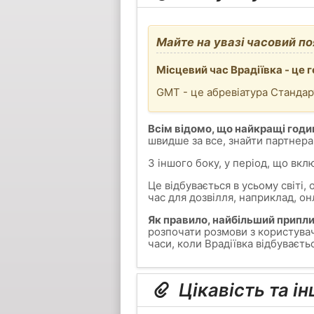
Майте на увазі часовий по
Місцевий час Врадіївка - це 
GMT - це абревіатура Стандар
Всім відомо, що найкращі годин
швидше за все, знайти партнера
З іншого боку, у період, що вкл
Це відбувається в усьому світі,
час для дозвілля, наприклад, он
Як правило, найбільший приплив 
розпочати розмови з користувач
часи, коли Врадіївка відбуваєтьс
Цікавість та ін