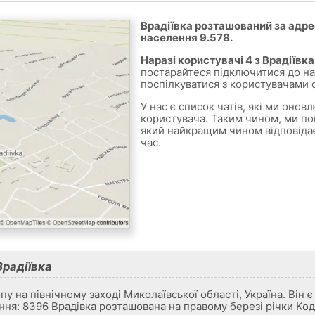
Врадіївка розташований за адрес
населення 9.578.
Наразі користувачі 4 з Врадіївка
постарайтеся підключитися до на
поспілкуватися з користувачами о
У нас є список чатів, які ми оно
користувача. Таким чином, ми по
який найкращим чином відповіда
час.
Врадіївка
ипу на північному заході Миколаївської області, Україна. Він
ння: 8396 Врадівка розташована на правому березі річки Код