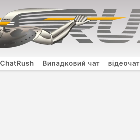
ChatRush
Випадковий чат
відеоча