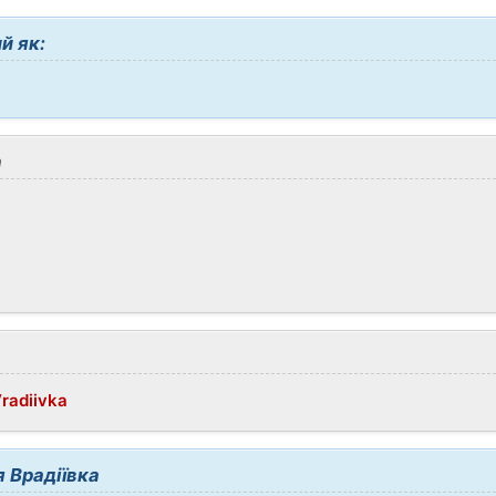
й як:
а
Vradiivka
 Врадіївка