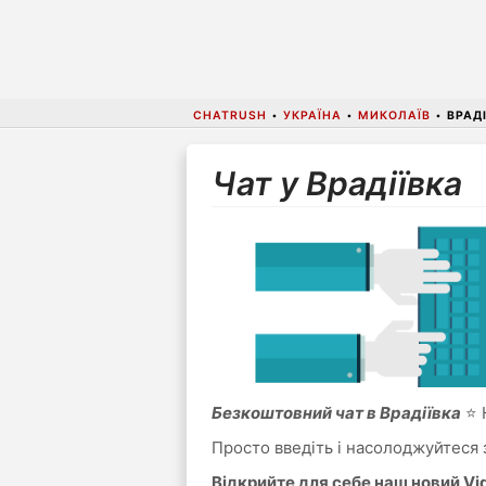
CHATRUSH
•
УКРАЇНА
•
МИКОЛАЇВ
•
ВРАД
Чат у Врадіївка
Безкоштовний чат в Врадіївка
⭐ Н
Просто введіть і насолоджуйтеся 
Відкрийте для себе наш новий V