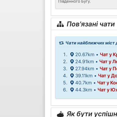
Південного Бугу.
Пов'язані чати
Чати найближчих міст 
20.67km •
Чат у 
24.91km •
Чат у 
27.94km •
Чат у 
39.11km •
Чат у Д
40.7km •
Чат у Ко
44.3km •
Чат у Ю
Як бути успіш