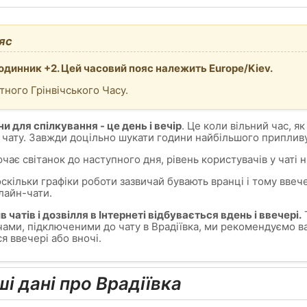
яс
годинник +2. Цей часовий пояс належить Europe/Kiev.
тного Грінвічського Часу.
и для спілкування - це день і вечір
. Це коли вільний час, як
 чату. Завжди доцільно шукати години найбільшого припливу
ючає світанок до наступного дня, рівень користувачів у чаті 
 оскільки графіки роботи зазвичай бувають вранці і тому ввеч
лайн-чати.
чатів і дозвілля в Інтернеті відбувається вдень і ввечері.
Т
ами, підключеними до чату в Врадіївка, ми рекомендуємо ва
я ввечері або вночі.
ші дані про Врадіївка