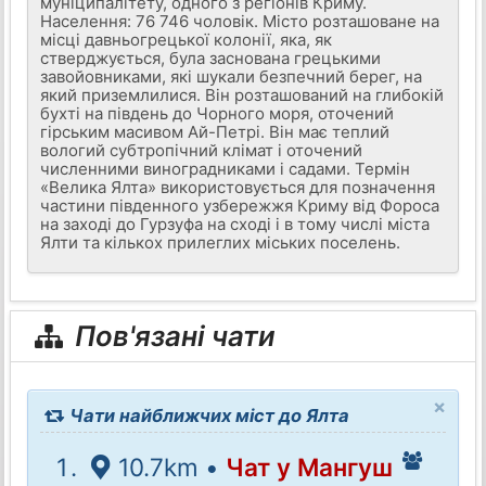
муніципалітету, одного з регіонів Криму.
Населення: 76 746 чоловік. Місто розташоване на
місці давньогрецької колонії, яка, як
стверджується, була заснована грецькими
завойовниками, які шукали безпечний берег, на
який приземлилися. Він розташований на глибокій
бухті на південь до Чорного моря, оточений
гірським масивом Ай-Петрі. Він має теплий
вологий субтропічний клімат і оточений
численними виноградниками і садами. Термін
«Велика Ялта» використовується для позначення
частини південного узбережжя Криму від Фороса
на заході до Гурзуфа на сході і в тому числі міста
Ялти та кількох прилеглих міських поселень.
Пов'язані чати
×
Чати найближчих міст до Ялта
10.7km •
Чат у Мангуш