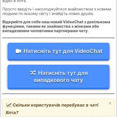
відео в Ялта.
Просто введіть і насолоджуйтеся знайомством з новими
людьми по всьому світу і знайдіть нових друзів.
Відкрийте для себе наш новий VideoChat з декількома
функціями, такими як знайомства з жінками або
випадковими чоловічими партнерами чату
.
Натисніть тут для VideoChat
Натисніть тут для
випадкового чату
×
Скільки користувачів перебуває в чаті
Ялта?