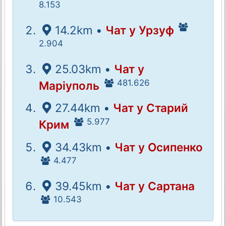
8.153
14.2km •
Чат у Урзуф
2.904
25.03km •
Чат у
481.626
Маріуполь
27.44km •
Чат у Старий
5.977
Крим
34.43km •
Чат у Осипенко
4.477
39.45km •
Чат у Сартана
10.543