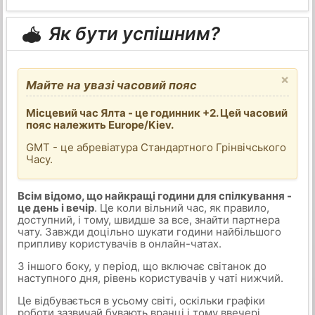
Як бути успішним?
×
Майте на увазі часовий пояс
Місцевий час Ялта - це годинник +2. Цей часовий
пояс належить Europe/Kiev.
GMT - це абревіатура Стандартного Грінвічського
Часу.
Всім відомо, що найкращі години для спілкування -
це день і вечір
. Це коли вільний час, як правило,
доступний, і тому, швидше за все, знайти партнера
чату. Завжди доцільно шукати години найбільшого
припливу користувачів в онлайн-чатах.
З іншого боку, у період, що включає світанок до
наступного дня, рівень користувачів у чаті нижчий.
Це відбувається в усьому світі, оскільки графіки
роботи зазвичай бувають вранці і тому ввечері