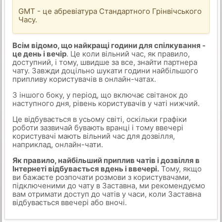
GMT - це абревіатура Стандартного Грінвічського
Часу.
Всім відомо, що найкращі години для спілкування -
це день і вечір
. Це коли вільний час, як правило,
доступний, і тому, швидше за все, знайти партнера
чату. Завжди доцільно шукати години найбільшого
припливу користувачів в онлайн-чатах.
З іншого боку, у період, що включає світанок до
наступного дня, рівень користувачів у чаті нижчий.
Це відбувається в усьому світі, оскільки графіки
роботи зазвичай бувають вранці і тому ввечері
користувачі мають вільний час для дозвілля,
наприклад, онлайн-чати.
Як правило, найбільший приплив чатів і дозвілля в
Інтернеті відбувається вдень і ввечері.
Тому, якщо
ви бажаєте розпочати розмови з користувачами,
підключеними до чату в Заставна, ми рекомендуємо
вам отримати доступ до чатів у часи, коли Заставна
відбувається ввечері або вночі.