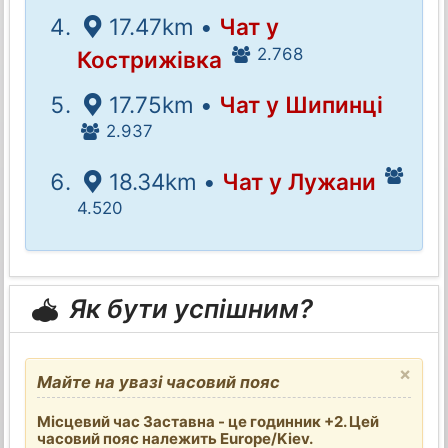
17.47km •
Чат у
2.768
Кострижівка
17.75km •
Чат у Шипинці
2.937
18.34km •
Чат у Лужани
4.520
Як бути успішним?
×
Майте на увазі часовий пояс
Місцевий час Заставна - це годинник +2. Цей
часовий пояс належить Europe/Kiev.