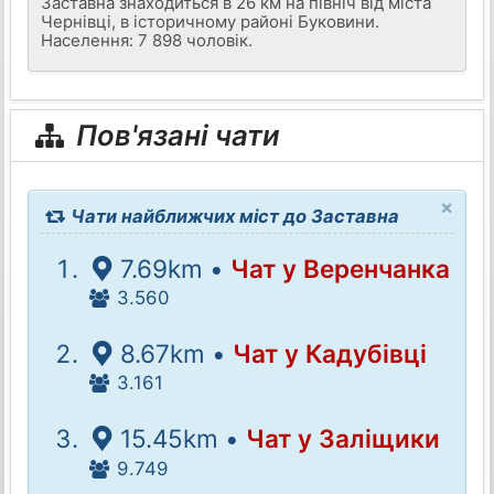
Заставна знаходиться в 26 км на північ від міста
Чернівці, в історичному районі Буковини.
Населення: 7 898 чоловік.
Пов'язані чати
×
Чати найближчих міст до Заставна
7.69km •
Чат у Веренчанка
3.560
8.67km •
Чат у Кадубівці
3.161
15.45km •
Чат у Заліщики
9.749