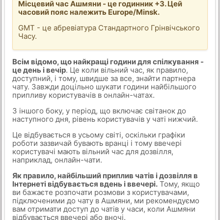
Місцевий час Ашмяни - це годинник +3. Цей
часовий пояс належить Europe/Minsk.
GMT - це абревіатура Стандартного Грінвічського
Часу.
Всім відомо, що найкращі години для спілкування -
це день і вечір
. Це коли вільний час, як правило,
доступний, і тому, швидше за все, знайти партнера
чату. Завжди доцільно шукати години найбільшого
припливу користувачів в онлайн-чатах.
З іншого боку, у період, що включає світанок до
наступного дня, рівень користувачів у чаті нижчий.
Це відбувається в усьому світі, оскільки графіки
роботи зазвичай бувають вранці і тому ввечері
користувачі мають вільний час для дозвілля,
наприклад, онлайн-чати.
Як правило, найбільший приплив чатів і дозвілля в
Інтернеті відбувається вдень і ввечері.
Тому, якщо
ви бажаєте розпочати розмови з користувачами,
підключеними до чату в Ашмяни, ми рекомендуємо
вам отримати доступ до чатів у часи, коли Ашмяни
відбувається ввечері або вночі.