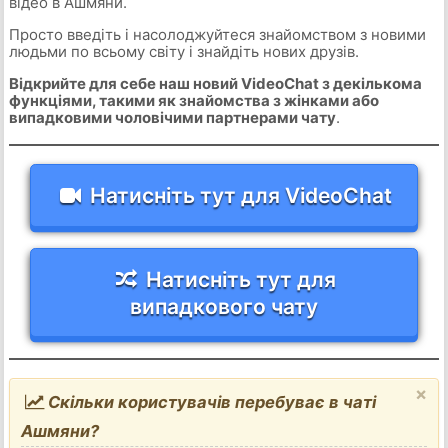
відео в Ашмяни.
Просто введіть і насолоджуйтеся знайомством з новими
людьми по всьому світу і знайдіть нових друзів.
Відкрийте для себе наш новий VideoChat з декількома
функціями, такими як знайомства з жінками або
випадковими чоловічими партнерами чату
.
Натисніть тут для VideoChat
Натисніть тут для
випадкового чату
×
Скільки користувачів перебуває в чаті
Ашмяни?