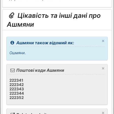
Цікавість та інші дані про
Ашмяни
×
Ашмяни також відомий як:
Ошмяни
.
×
Поштові коди Ашмяни
222341
222342
222343
222344
222352
×