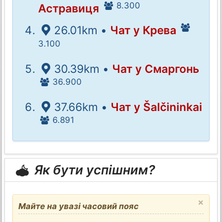
8.300
Астравиця
26.01km •
Чат у Крева
3.100
30.39km •
Чат у Смаргонь
36.900
37.66km •
Чат у Šalčininkai
6.891
Як бути успішним?
×
Майте на увазі часовий пояс