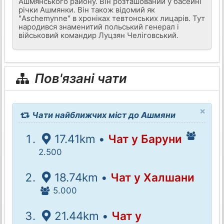
Ашмянського району. Він розташований у басейні
річки Ашмянки. Він також відомий як
"Aschemynne" в хроніках тевтонських лицарів. Тут
народився знаменитий польський генерал і
військовий командир Луцзян Челіговський.
Пов'язані чати
×
Чати найближчих міст до Ашмяни
17.41km •
Чат у Баруни
2.500
18.74km •
Чат у Халшани
5.000
21.44km •
Чат у