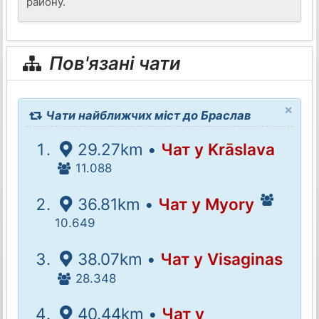
району.
Пов'язані чати
×
Чати найближчих міст до Браслав
29.27km •
Чат у Krāslava
11.088
36.81km •
Чат у Myory
10.649
38.07km •
Чат у Visaginas
28.348
40.44km •
Чат у