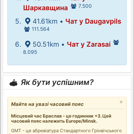
7.500
Шаркавщина
41.61km •
Чат у Daugavpils
111.564
50.51km •
Чат у Zarasai
8.095
Як бути успішним?
×
Майте на увазі часовий пояс
Місцевий час Браслав - це годинник +3. Цей
часовий пояс належить Europe/Minsk.
GMT - це абревіатура Стандартного Грінвічського