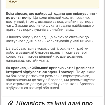
Часу.
Всім відомо, що найкращі години для спілкування -
це день і вечір
. Це коли вільний час, як правило,
доступний, і тому, швидше за все, знайти партнера
чату. Завжди доцільно шукати години найбільшого
припливу користувачів в онлайн-чатах.
З іншого боку, у період, що включає світанок до
наступного дня, рівень користувачів у чаті нижчий.
Це відбувається в усьому світі, оскільки графіки
роботи зазвичай бувають вранці і тому ввечері
користувачі мають вільний час для дозвілля,
наприклад, онлайн-чати.
Як правило, найбільший приплив чатів і дозвілля в
Інтернеті відбувається вдень і ввечері.
Тому, якщо
ви бажаєте розпочати розмови з користувачами,
підключеними до чату в Браслав, ми рекомендуємо
вам отримати доступ до чатів у часи, коли Браслав
відбувається ввечері або вночі.
Цікавість та інші дані про