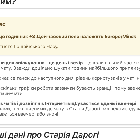
ним?
яс
 це годинник +3. Цей часовий пояс належить Europe/Minsk.
тного Грінвічського Часу.
и для спілкування - це день і вечір
. Це коли вільний час, як
 чату. Завжди доцільно шукати години найбільшого припливу
ючає світанок до наступного дня, рівень користувачів у чаті 
 оскільки графіки роботи зазвичай бувають вранці і тому ввеч
лайн-чати.
чатів і дозвілля в Інтернеті відбувається вдень і ввечері.
Т
ами, підключеними до чату в Старія Дарогі, ми рекомендуєм
вається ввечері або вночі.
ші дані про Старія Дарогі