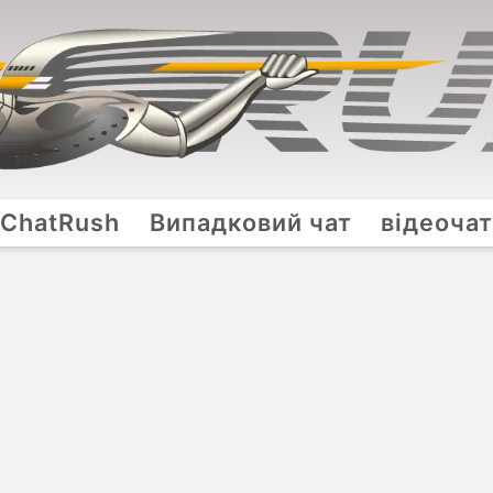
ChatRush
Випадковий чат
відеоча