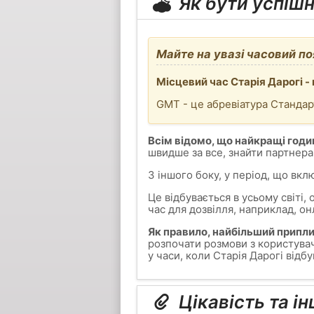
Як бути успіш
Майте на увазі часовий по
Місцевий час Старія Дарогі -
GMT - це абревіатура Стандар
Всім відомо, що найкращі годин
швидше за все, знайти партнера
З іншого боку, у період, що вкл
Це відбувається в усьому світі,
час для дозвілля, наприклад, он
Як правило, найбільший приплив 
розпочати розмови з користувач
у часи, коли Старія Дарогі відбу
Цікавість та ін