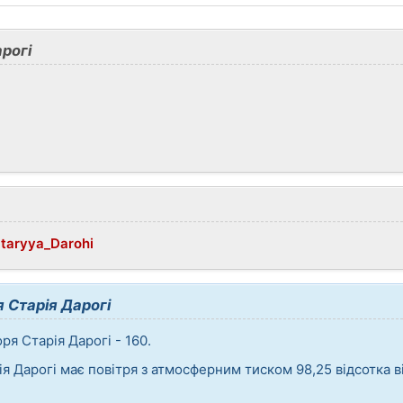
рогі
Staryya_Darohi
 Старія Дарогі
ря Старія Дарогі - 160.
ія Дарогі має повітря з атмосферним тиском 98,25 відсотка 