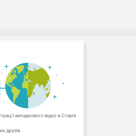
страції випадкового відео в Старія
их друзів.