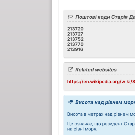
Поштові коди Старія Да
213720
213727
213752
213770
213916
Related websites
https://en.wikipedia.org/wiki/
Висота над рівнем моря
Висота в метрах над рівнем мо
Це означає, що резидент Стар
на рівні моря.