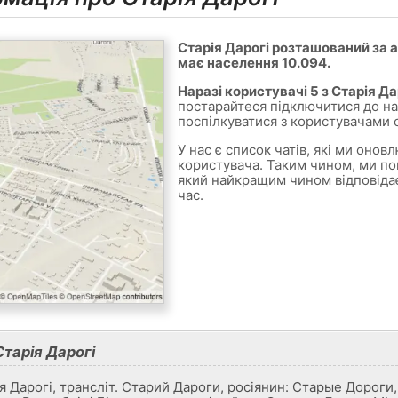
Старія Дарогі розташований за а
має населення 10.094.
Наразі користувачі 5 з Старія Да
постарайтеся підключитися до на
поспілкуватися з користувачами о
У нас є список чатів, які ми оно
користувача. Таким чином, ми по
який найкращим чином відповіда
час.
Старія Дарогі
я Дарогi, трансліт. Старий Дароги, росіянин: Старые Дороги