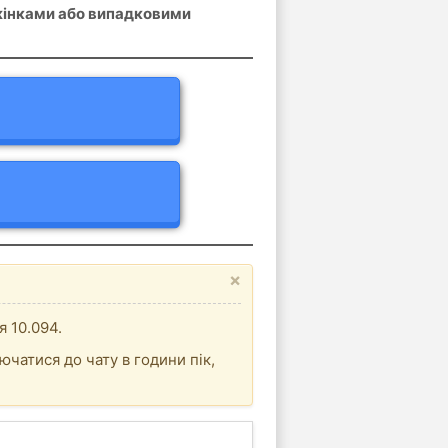
 жінками або випадковими
×
я 10.094.
ючатися до чату в години пік,