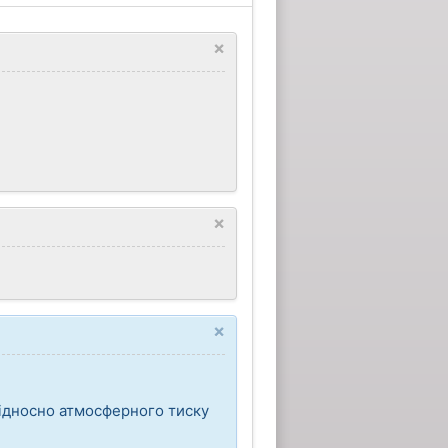
×
×
×
відносно атмосферного тиску