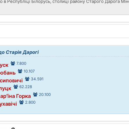
о в Республіці Білорусь, столиці району Старого Дарога Мін
о Старія Дарогі
7.800
луск
10.107
Любань
34.591
Осиповичі
62.228
Слуцк
20.100
ар'їна Горка
2.800
ухавічі