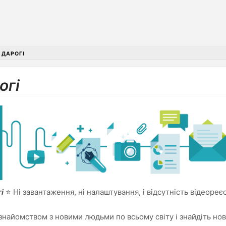
 ДАРОГІ
огі
і
⭐ Ні завантаження, ні налаштування, і відсутність відеореє
знайомством з новими людьми по всьому світу і знайдіть нов