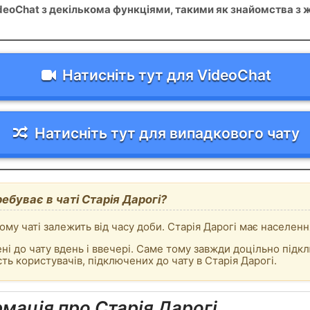
ideoChat з декількома функціями, такими як знайомства з
Натисніть тут для VideoChat
Натисніть тут для випадкового чату
ебуває в чаті Старія Дарогі?
ому чаті залежить від часу доби. Старія Дарогі має населенн
ні до чату вдень і ввечері. Саме тому завжди доцільно підкл
ть користувачів, підключених до чату в Старія Дарогі.
мація про Старія Дарогі