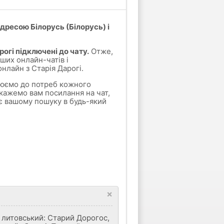
дресою Білорусь (Білорусь) і
рогі підключені до чату.
Отже,
ших онлайн-чатів і
нлайн з Старія Дарогі.
влюємо до потреб кожного
кажемо вам посилання на чат,
є вашому пошуку в будь-який
×
, литовський: Старий Дорогос,