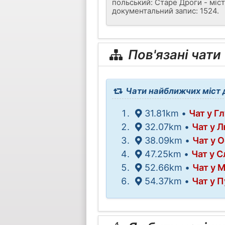
польський: Старе Дроги - міст
документальний запис: 1524.
Пов'язані чати
Чати найближчих міст д
31.81km •
Чат у Г
32.07km •
Чат у 
38.09km •
Чат у 
47.25km •
Чат у 
52.66km •
Чат у М
54.37km •
Чат у П