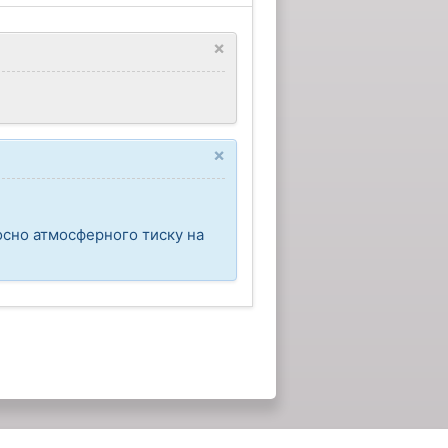
×
×
носно атмосферного тиску на