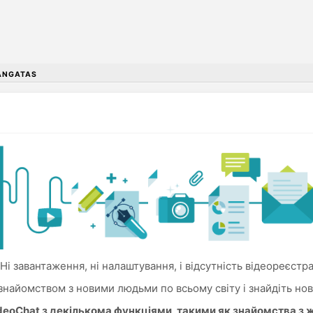
ANGATAS
Ні завантаження, ні налаштування, і відсутність відеореєстра
знайомством з новими людьми по всьому світу і знайдіть нов
ideoChat з декількома функціями, такими як знайомства з