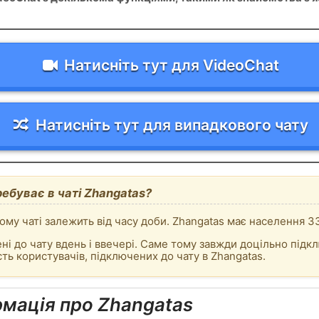
Натисніть тут для VideoChat
Натисніть тут для випадкового чату
ебуває в чаті Zhangatas?
кому чаті залежить від часу доби. Zhangatas має населення 3
ні до чату вдень і ввечері. Саме тому завжди доцільно підкл
ть користувачів, підключених до чату в Zhangatas.
рмація про Zhangatas