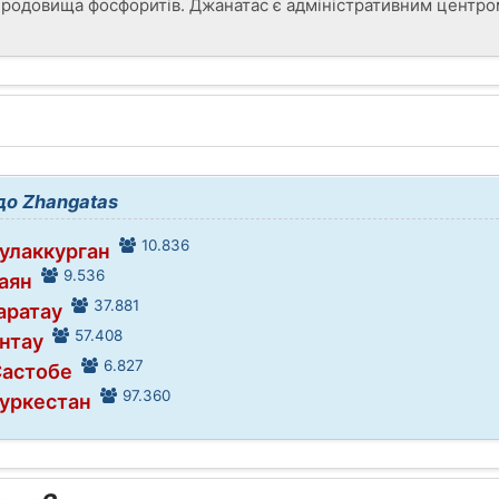
і родовища фосфоритів. Джанатас є адміністративним центро
до Zhangatas
10.836
Чулаккурган
9.536
Чаян
37.881
аратау
57.408
ентау
6.827
Састобе
97.360
Туркестан