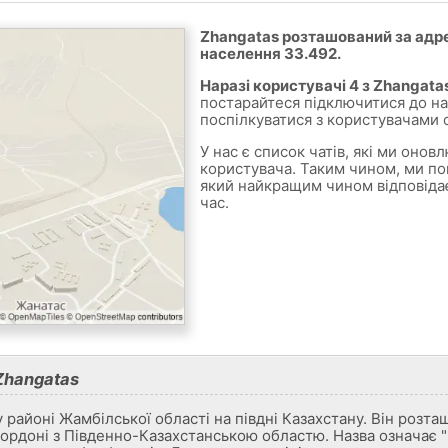
Zhangatas розташований за адр
населення 33.492.
Наразі користувачі 4 з Zhangatas
постарайтеся підключитися до на
поспілкуватися з користувачами 
У нас є список чатів, які ми оно
користувача. Таким чином, ми по
який найкращим чином відповіда
час.
Zhangatas
 районі Жамбілської області на півдні Казахстану. Він розта
 кордоні з Південно-Казахстанською областю. Назва означає "