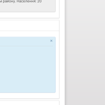
м району. Населення: 20
×