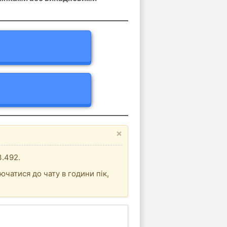
×
3.492.
ючатися до чату в години пік,