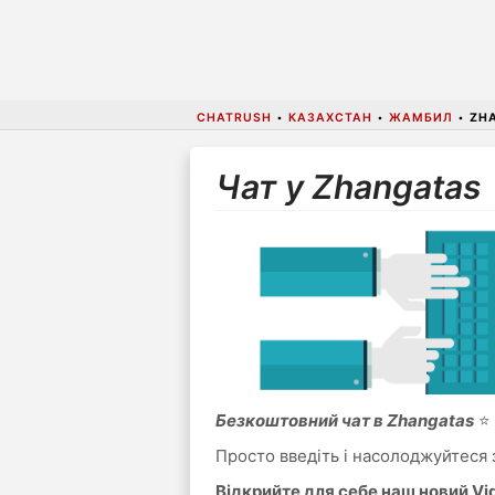
CHATRUSH
•
КАЗАХСТАН
•
ЖАМБИЛ
•
ZH
Чат у Zhangatas
Безкоштовний чат в Zhangatas
⭐ 
Просто введіть і насолоджуйтеся 
Відкрийте для себе наш новий V