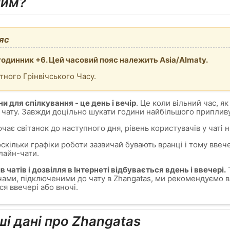
ним?
яс
годинник +6. Цей часовий пояс належить Asia/Almaty.
тного Грінвічського Часу.
и для спілкування - це день і вечір
. Це коли вільний час, як
 чату. Завжди доцільно шукати години найбільшого припливу
ючає світанок до наступного дня, рівень користувачів у чаті 
 оскільки графіки роботи зазвичай бувають вранці і тому ввеч
лайн-чати.
чатів і дозвілля в Інтернеті відбувається вдень і ввечері.
Т
ами, підключеними до чату в Zhangatas, ми рекомендуємо ва
ся ввечері або вночі.
ші дані про Zhangatas