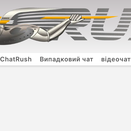
ChatRush
Випадковий чат
відеоча