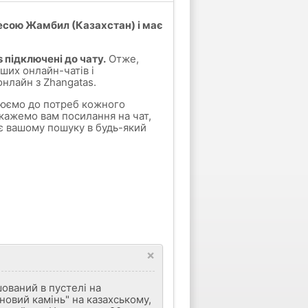
есою Жамбил (Казахстан) і має
 підключені до чату.
Отже,
ших онлайн-чатів і
онлайн з Zhangatas.
влюємо до потреб кожного
кажемо вам посилання на чат,
є вашому пошуку в будь-який
×
шований в пустелі на
новий камінь" на казахському,