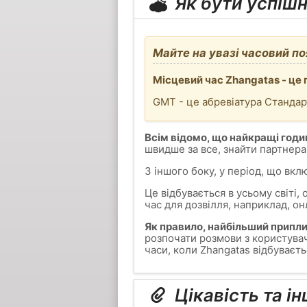
Як бути успіш
Майте на увазі часовий по
Місцевий час Zhangatas - це 
GMT - це абревіатура Стандар
Всім відомо, що найкращі годин
швидше за все, знайти партнера
З іншого боку, у період, що вкл
Це відбувається в усьому світі,
час для дозвілля, наприклад, он
Як правило, найбільший приплив 
розпочати розмови з користувач
часи, коли Zhangatas відбуваєть
Цікавість та ін