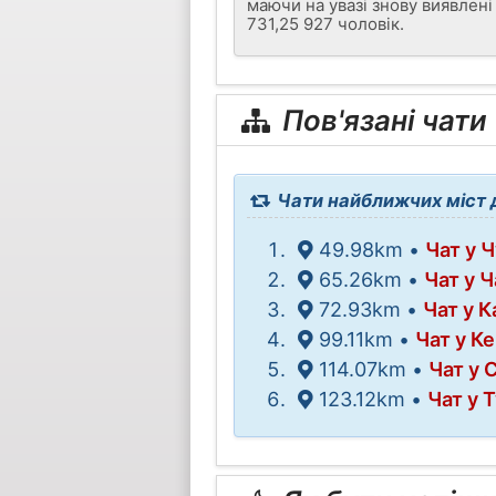
маючи на увазі знову виявлен
731,25 927 чоловік.
Пов'язані чати
Чати найближчих міст 
49.98km •
Чат у 
65.26km •
Чат у 
72.93km •
Чат у К
99.11km •
Чат у К
114.07km •
Чат у 
123.12km •
Чат у 