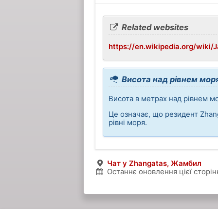
Related websites
https://en.wikipedia.org/wiki/
Висота над рівнем мор
Висота в метрах над рівнем мо
Це означає, що резидент Zhan
рівні моря.
Чат у Zhangatas, Жамбил
Останнє оновлення цієї сторінк