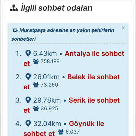
İlgili sohbet odaları
x
Muratpaşa adresine en yakın şehirlerin
sohbetleri
6.43km •
Antalya ile sohbet
758.188
et
26.01km •
Belek ile sohbet
73.260
et
29.78km •
Serik ile sohbet
36.925
et
32.04km •
Göynük ile
6.037
sohbet et