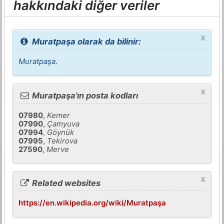
hakkındaki diğer veriler
x
Muratpaşa olarak da bilinir:
Muratpaşa
.
x
Muratpaşa'ın posta kodları
07980
,
Kemer
07990
,
Çamyuva
07994
,
Göynük
07995
,
Tekirova
27590
,
Merve
x
Related websites
https://en.wikipedia.org/wiki/Muratpaşa