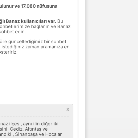
ulunur ve 17.080 nüfusuna
ı Banaz kullanıcıları var.
Bu
sohbetlerimize bağlanın ve Banaz
 sohbet edin.
göre güncellediğimiz bir sohbet
, istediğiniz zaman aramanıza en
steririz.
x
z ilçesi, aynı ilin diğer iki
ini, Gediz, Altıntaş ve
andıklı, Sinanpaşa ve Hocalar