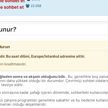
le sohbet et
22.058
le sohbet et
lunur?
ndurun
r. Bu saat dilimi, Europe/Istanbul adresine aittir.
n kısaltmasıdır.
öğleden sonra ve akşam olduğunu bilir.
. Bu, genellikle boş zam
ının daha yüksek olduğu bir durumdur. Çevrimiçi sohbet odalarınd
avsiye edilir.
 sonrasına kadar şafağı içeren dönemde, sohbetteki kullanıcılar
 çalışma programları genellikle sabahtır ve bu nedenle kullanıcı
manları olduğu akşamlarıdır.