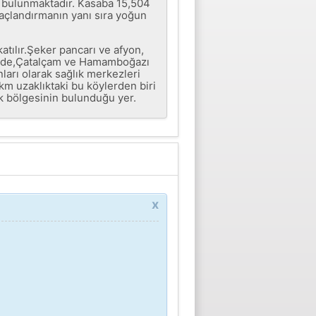
e bulunmaktadır. Kasaba 15,504
ağaçlandırmanın yanı sıra yoğun
tılır.Şeker pancarı ve afyon,
endede,Çatalçam ve Hamamboğazı
nları olarak sağlık merkezleri
km uzaklıktaki bu köylerden biri
ik bölgesinin bulunduğu yer.
x