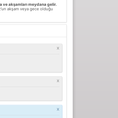
ra ve akşamları meydana gelir.
az’un akşam veya gece olduğu
x
x
x