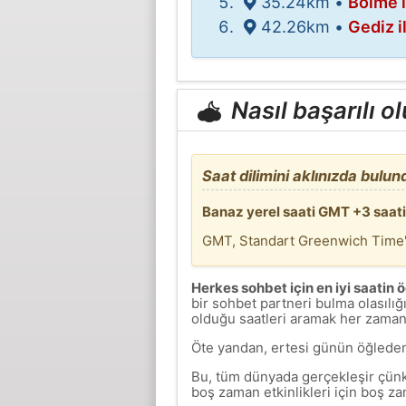
35.24km •
Bölme i
42.26km •
Gediz i
Nasıl başarılı o
Saat dilimini aklınızda bulu
Banaz yerel saati GMT +3 saatidi
GMT, Standart Greenwich Time'ı
Herkes sohbet için en iyi saatin 
bir sohbet partneri bulma olasılığ
olduğu saatleri aramak her zaman t
Öte yandan, ertesi günün öğleden
Bu, tüm dünyada gerçekleşir çünkü
boş zaman etkinlikleri için boş za