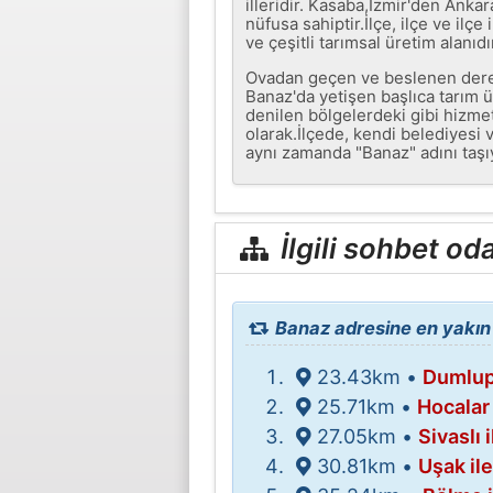
illeridir. Kasaba,İzmir'den Ank
nüfusa sahiptir.İlçe, ilçe ve ilç
ve çeşitli tarımsal üretim alanıdı
Ovadan geçen ve beslenen dere, 
Banaz'da yetişen başlıca tarım 
denilen bölgelerdeki gibi hizmet 
olarak.İlçede, kendi belediyesi 
aynı zamanda "Banaz" adını taşıy
İlgili sohbet oda
Banaz adresine en yakın ş
23.43km •
Dumlupı
25.71km •
Hocalar 
27.05km •
Sivaslı 
30.81km •
Uşak il