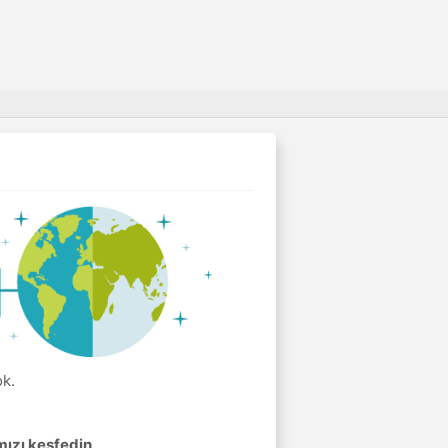
ok.
mızı keşfedin
.