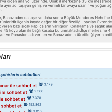
ara'ya giden ana yol üzerinde, Uşak il merkezine 33 km mesafed
e ile aynı adı taşıyan geniş ve verimli bir ovaya uzanır ve yoğun 
r.
Banaz adını da taşır ve daha sonra Büyük Menderes Nehri'ne ka
ürünleridir.İlçenin kayda değer bir diğer özelliği, bazıları Evr
veren bazı sıcak kaplıcaların varlığıdır. Konaklama ve sağlık ala
ve 45 köyü olan iki bağlı kasaba bulunmaktadır.İlçe merkezine 4 
or ve Panasion adı verilen ve Banaz adının türetildiği yerin ant
ları
ehirlerin sohbetleri
3.179
nar ile sohbet et
2.588
ile sohbet et
7.378
ile sohbet et
152.862
e sohbet et
3.010