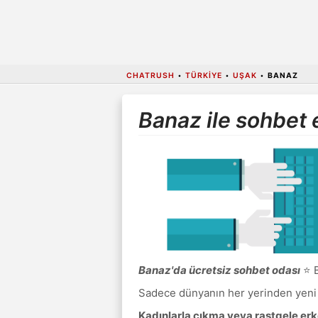
CHATRUSH
•
TÜRKIYE
•
UŞAK
•
BANAZ
Banaz ile sohbet 
Banaz'da ücretsiz sohbet odası
⭐ B
Sadece dünyanın her yerinden yeni i
Kadınlarla çıkma veya rastgele erke