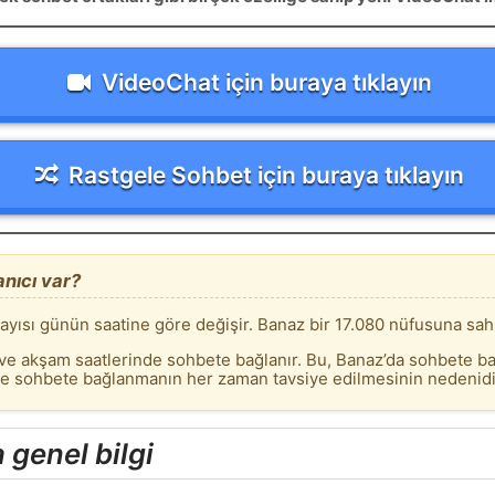
VideoChat için buraya tıklayın
Rastgele Sohbet için buraya tıklayın
nıcı var?
sayısı günün saatine göre değişir. Banaz bir 17.080 nüfusuna sahi
 ve akşam saatlerinde sohbete bağlanır. Bu, Banaz’da sohbete ba
de sohbete bağlanmanın her zaman tavsiye edilmesinin nedenidi
genel bilgi