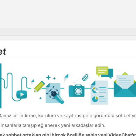
et
anaz bir indirme, kurulum ve kayıt rastgele görüntülü sohbet y
nsanlarla tanışıp eğlenerek yeni arkadaşlar edin.
k sohbet ortakları gibi birçok özelliğe sahip yeni VideoChat'ı