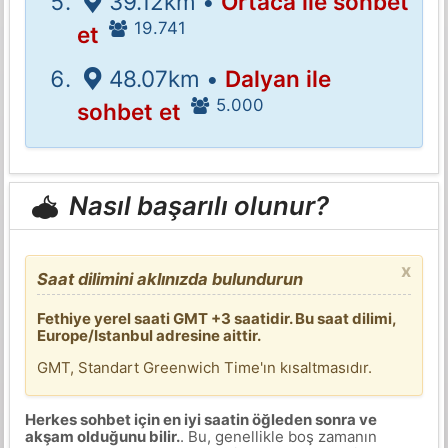
39.12km •
Ortaca ile sohbet
19.741
et
48.07km •
Dalyan ile
5.000
sohbet et
Nasıl başarılı olunur?
x
Saat dilimini aklınızda bulundurun
Fethiye yerel saati GMT +3 saatidir. Bu saat dilimi,
Europe/Istanbul adresine aittir.
GMT, Standart Greenwich Time'ın kısaltmasıdır.
Herkes sohbet için en iyi saatin öğleden sonra ve
akşam olduğunu bilir.
. Bu, genellikle boş zamanın