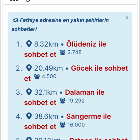
x
Fethiye adresine en yakın şehirlerin
sohbetleri
8.32km •
Ölüdeniz ile
2.748
sohbet et
20.49km •
Göcek ile sohbet
4.500
et
32.1km •
Dalaman ile
19.292
sohbet et
38.6km •
Sarıgerme ile
16.000
sohbet et