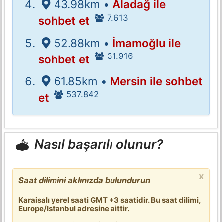
43.98km •
Aladağ ile
7.613
sohbet et
52.88km •
İmamoğlu ile
31.916
sohbet et
61.85km •
Mersin ile sohbet
537.842
et
Nasıl başarılı olunur?
x
Saat dilimini aklınızda bulundurun
Karaisalı yerel saati GMT +3 saatidir. Bu saat dilimi,
Europe/Istanbul adresine aittir.