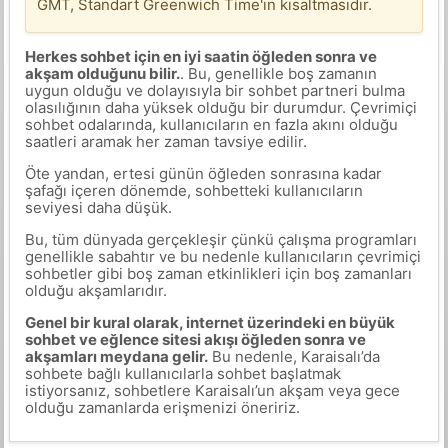
GMT, Standart Greenwich Time'ın kısaltmasıdır.
Herkes sohbet için en iyi saatin öğleden sonra ve
akşam olduğunu bilir.
. Bu, genellikle boş zamanın
uygun olduğu ve dolayısıyla bir sohbet partneri bulma
olasılığının daha yüksek olduğu bir durumdur. Çevrimiçi
sohbet odalarında, kullanıcıların en fazla akını olduğu
saatleri aramak her zaman tavsiye edilir.
Öte yandan, ertesi günün öğleden sonrasına kadar
şafağı içeren dönemde, sohbetteki kullanıcıların
seviyesi daha düşük.
Bu, tüm dünyada gerçekleşir çünkü çalışma programları
genellikle sabahtır ve bu nedenle kullanıcıların çevrimiçi
sohbetler gibi boş zaman etkinlikleri için boş zamanları
olduğu akşamlarıdır.
Genel bir kural olarak, internet üzerindeki en büyük
sohbet ve eğlence sitesi akışı öğleden sonra ve
akşamları meydana gelir.
Bu nedenle, Karaisalı’da
sohbete bağlı kullanıcılarla sohbet başlatmak
istiyorsanız, sohbetlere Karaisalı’un akşam veya gece
olduğu zamanlarda erişmenizi öneririz.