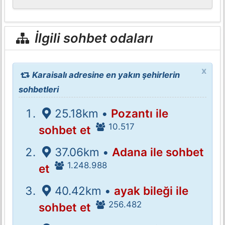
İlgili sohbet odaları
x
Karaisalı adresine en yakın şehirlerin
sohbetleri
25.18km •
Pozantı ile
10.517
sohbet et
37.06km •
Adana ile sohbet
1.248.988
et
40.42km •
ayak bileği ile
256.482
sohbet et