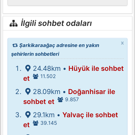
İlgili sohbet odaları
x
Şarkikaraağaç adresine en yakın
şehirlerin sohbetleri
24.48km •
Hüyük ile sohbet
11.502
et
28.09km •
Doğanhisar ile
9.857
sohbet et
29.1km •
Yalvaç ile sohbet
39.145
et