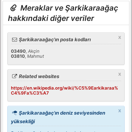
Meraklar ve Şarkikaraağaç
hakkındaki diğer veriler
x
Şarkikaraağaç'ın posta kodları
03490
,
Akçin
03810
,
Mahmut
x
Related websites
https://en.wikipedia.org/wiki/%C5%9Earkikaraa%
C4%9Fa%C3%A7
x
Şarkikaraağaç'ın deniz seviyesinden
yüksekliği