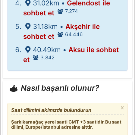
31.02km •
Gelendost ile
7.274
sohbet et
31.18km •
Akşehir ile
64.446
sohbet et
40.49km •
Aksu ile sohbet
3.842
et
Nasıl başarılı olunur?
x
Saat dilimini aklınızda bulundurun
Şarkikaraağaç yerel saati GMT +3 saatidir. Bu saat
dilimi, Europe/Istanbul adresine aittir.