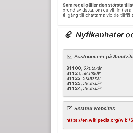
Som regel gäller den största til
grund av detta, om du vill initie
tillgång till chattarna vid de tillf
Nyfikenheter o
Postnummer på Sandvik
814 00
,
Skutskär
814 21
,
Skutskär
814 22
,
Skutskär
814 23
,
Skutskär
814 24
,
Skutskär
Related websites
https://en.wikipedia.org/wiki