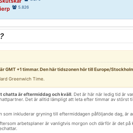
 Skutskär
5.826
Tierp
?
 är GMT +1 timmar. Den här tidszonen hör till Europe/Stockhol
dard Greenwich Time.
tt chatta är eftermiddag och kväll
. Det är här när ledig tid är va
hattpartner. Det är alltid lämpligt att leta efter timmar av störst 
 som inkluderar gryning till eftermiddagen påföljande dag, är a
ftersom arbetsplaner är vanligtvis morgon och därför är det på 
echattar.