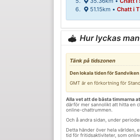
35.36km •
Chatt i
51.15km •
Chatt i 
Hur lyckas man
Tänk på tidszonen
Den lokala tiden för Sandviken
GMT är en förkortning för Stan
Alla vet att de bästa timmarna a
därför mer sannolikt att hitta en c
online-chattrummen.
Och å andra sidan, under perioden
Detta händer över hela världen, e
tid för fritidsaktiviteter, som onlin