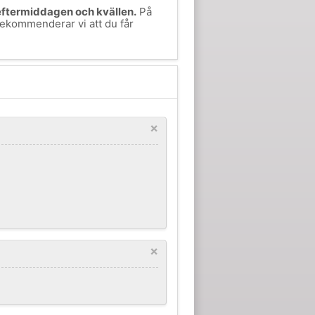
 eftermiddagen och kvällen.
På
 rekommenderar vi att du får
×
×