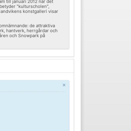
 till januari 2012 när det
 betyder "kulturscholen",
andvikens konstgalleri visar
 omnämnande: de attraktiva
, hantverk, herrgårdar och
spåren och Snowpark på
×