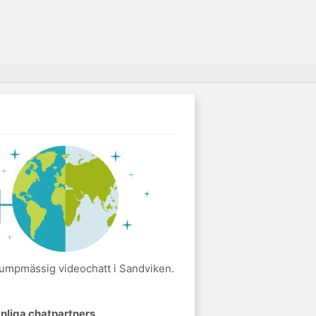
slumpmässig videochatt i Sandviken.
nliga chatpartners
.