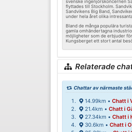
svenske ingenjörskoncernen Sand
flyttades till Stockholm. Sandvik
Sandvikens Big Band, Sandvikens
under hela året olika intressanta
Bland de många populära turist
gamla omhändertagna industrio
möjligheter som de erbjuder för
Kungsberget ett stort antal besö
Relaterade cha
Chattar av närmaste städ
14.99km •
Chatt i 
21.4km •
Chatt i G
27.34km •
Chatt i
30.6km •
Chatt i 