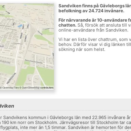
Sandviken finns på Gävleborgs län
befolkning av 24.724 invånare.
För närvarande är 10-användare fr
chatten.
Så, försök att ansluta till
online-användare från Sandviken.
Vi har en lista över chattrum, som 
behov. Därför visar vi dig länken ti
sökning när som helst.
dviken
för Sandvikens kommun i Gävleborgs län med 22.965 invånare år 
a 190 km norr om Stockholm. Järnvägsresor till Stockholm tar ca 
a flygplats, inte mer än 1,5 timmar. Sandviken är hemorten för d