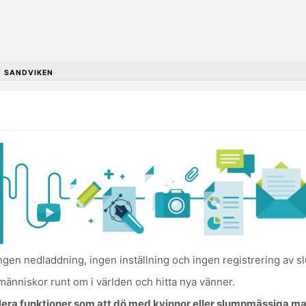
•
SANDVIKEN
ngen nedladdning, ingen inställning och ingen registrering av 
 människor runt om i världen och hitta nya vänner.
era funktioner som att dö med kvinnor eller slumpmässiga ma