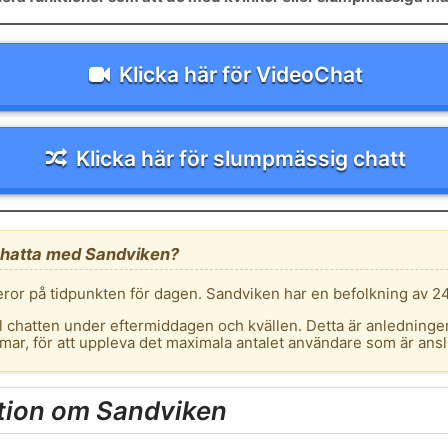
Klicka här för VideoChat
Klicka här för slumpmässig chatt
hatta med Sandviken?
eror på tidpunkten för dagen. Sandviken har en befolkning av 2
l chatten under eftermiddagen och kvällen. Detta är anledningen til
mmar, för att uppleva det maximala antalet användare som är anslu
tion om Sandviken