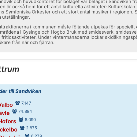
vik och huvudkontoret för bolaget var beläget i Sandviken fram
en är också hem för ett antal kulturella aktiviteter: Kulturskolan
 Symfoniska Orkester och ett stort antal musiker i regionen. S
 utställningar.
attraktionerna i kommunen måste följande utpekas för speciellt
mrådena i Gysinge och Högbo Bruk med smidesverk, smidesverk
 fritidsaktiviteter. Under vintermånaderna lockar skidåknings
kare från när och fjärran.
ttrum
er till Sandviken
7.147
Valbo
74.884
ävle
6.090
 Hofors
2.875
Ockelbo
6.279