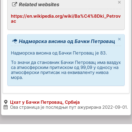
×
Related websites
https://en.wikipedia.org/wiki/Ba%C4%8Dki_Petrov
ac
×
Надморска висина од Бачки Петровац
Надморска висина од Бачки Петровац је 83.
То значи да становник Бачки Петровац има ваздух
са атмосферским притиском од 99,09 у односу на
атмосферски притисак на еквиваленту нивоа
мора.
Цхат у Бачки Петровац, Србија
Ова страница је последњи пут ажурирана
2022-09-01
.