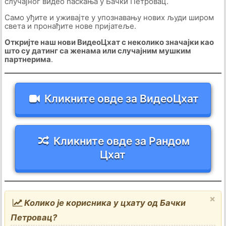
случајног видео ћаскања у Бачки Петровац.
Само уђите и уживајте у упознавању нових људи широм
света и пронађите нове пријатеље.
Откријте наш нови ВидеоЦхат с неколико значајки као
што су датинг са женама или случајним мушким
партнерима
.
Кликните овде за ВидеоЦхат
Кликните овде за Рандом
Цхат
×
Колико је корисника у цхату од Бачки
Петровац?