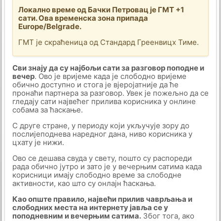
Локално време од Бачки Петровац је ГМТ +1
сати. Ова временска зона припада
Europe/Belgrade.
ГМТ је скраћеница од Стандард Греенвицх Тиме.
Сви знају да су најбољи сати за разговор поподне и
вечер
. Ово је вријеме када је слободно вријеме
обично доступно и стога је вјеројатније да ће
пронаћи партнера за разговор. Увек је пожељно да се
гледају сати највећег прилива корисника у онлине
собама за ћаскање.
С друге стране, у периоду који укључује зору до
послијеподнева наредног дана, ниво корисника у
цхату је нижи.
Ово се дешава свуда у свету, пошто су распореди
рада обично јутро и зато је у вечерњим сатима када
корисници имају слободно време за слободне
активности, као што су онлајн ћаскања.
Као опште правило, највећи прилив чаврљања и
слободних места на интернету јавља се у
поподневним и вечерњим сатима.
Због тога, ако