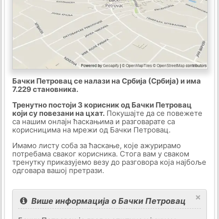
Бачки Петровац се налази на Србија (Србија) и има
7.229 становника.
Тренутно постоји 3 корисник од Бачки Петровац
који су повезани на цхат.
Покушајте да се повежете
са нашим онлајн ћаскањима и разговарате са
корисницима на мрежи од Бачки Петровац.
Имамо листу соба за ћаскање, које ажурирамо
потребама сваког корисника. Стога вам у сваком
тренутку приказујемо везу до разговора која најбоље
одговара вашој претрази.
×
Више информација о Бачки Петровац