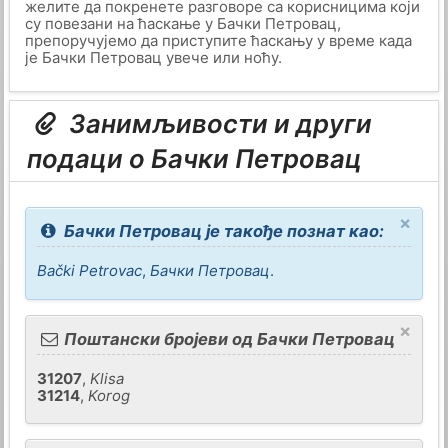
желите да покренете разговоре са корисницима који
су повезани на ћаскање у Бачки Петровац,
препоручујемо да приступите ћаскању у време када
је Бачки Петровац увече или ноћу.
Занимљивости и други
подаци о Бачки Петровац
×
Бачки Петровац је такође познат као:
Bački Petrovac
,
Бачки Петровац
.
×
Поштански бројеви од Бачки Петровац
31207
,
Klisa
31214
,
Korog