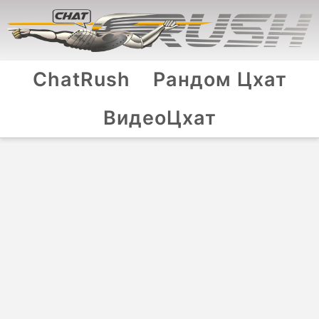
ChatRush
Рандом Цхат
ВидеоЦхат