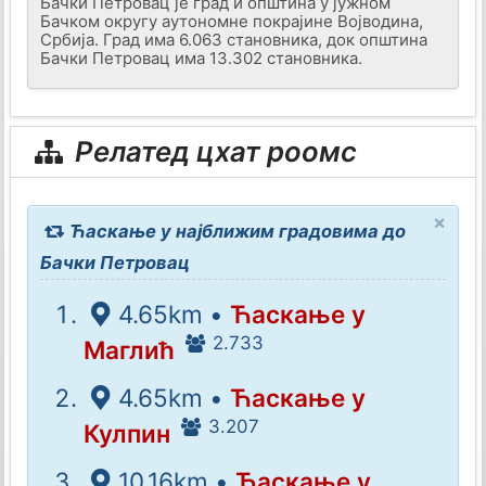
Бачки Петровац је град и општина у јужном
Бачком округу аутономне покрајине Војводина,
Србија. Град има 6.063 становника, док општина
Бачки Петровац има 13.302 становника.
Релатед цхат роомс
×
Ћаскање у најближим градовима до
Бачки Петровац
4.65km •
Ћаскање у
2.733
Маглић
4.65km •
Ћаскање у
3.207
Кулпин
10.16km •
Ћаскање у