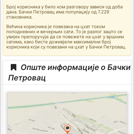
Број корисника у било ком разговору зависи од доба
дана. Бачки Петровац има популацију од 7.229
становника.
Већина корисника је повезана на цхат током
поподневних и вечерњих сати. То је разлог зашто се
увијек препоручује да се повежете на цхат у вршним
сатима, како бисте доживјели максимални број
корисника који су повезани на цхат у Бачки Петровац.
Опште информације о Бачки
Петровац