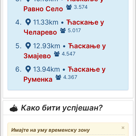
3.574
Равно Село
11.33km •
Ћаскање у
5.017
Челарево
12.93km •
Ћаскање у
4.547
Змајево
13.94km •
Ћаскање у
4.367
Руменка
Како бити успјешан?
×
Имајте на уму временску зону