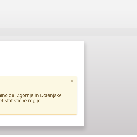
×
nalno del Zgornje in Dolenjske
l statistične regije