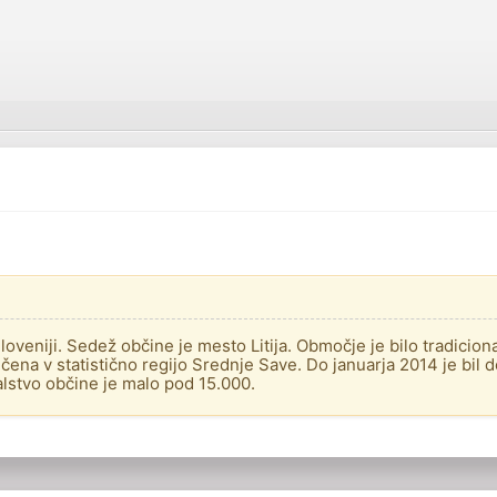
Sloveniji. Sedež občine je mesto Litija. Območje je bilo tradicio
učena v statistično regijo Srednje Save. Do januarja 2014 je bil de
lstvo občine je malo pod 15.000.