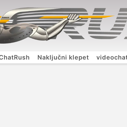
ChatRush
Naključni klepet
videocha