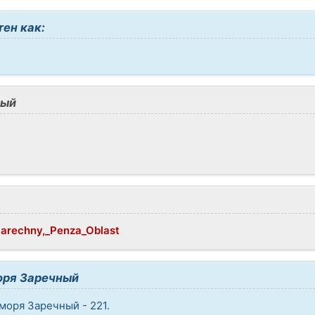
ен как:
ный
/Zarechny,_Penza_Oblast
оря Заречный
моря Заречный - 221.