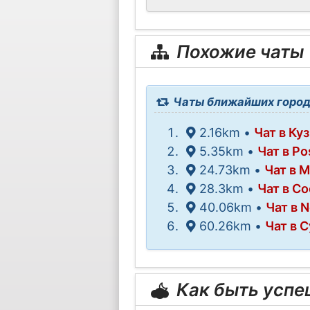
Похожие чаты
Чаты ближайших город
2.16km •
Чат в Ку
5.35km •
Чат в Po
24.73km •
Чат в 
28.3km •
Чат в С
40.06km •
Чат в 
60.26km •
Чат в 
Как быть усп