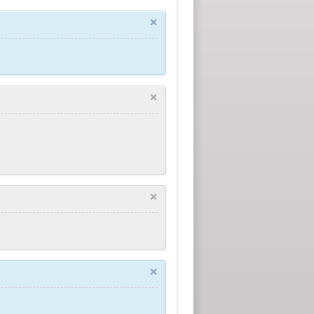
×
×
×
×