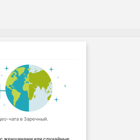
део-чата в Заречный.
а с женщинами или случайные