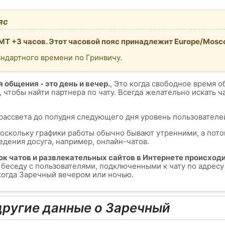
яс
MT +3 часов. Этот часовой пояс принадлежит Europe/Mosc
андартного времени по Гринвичу.
 общения - это день и вечер.
, Это когда свободное время о
, чтобы найти партнера по чату. Всегда желательно искать 
 рассвета до полудня следующего дня уровень пользователей
поскольку графики работы обычно бывают утренними, а пот
едения досуга, например, онлайн-чатов.
ок чатов и развлекательных сайтов в Интернете происходи
ь беседу с пользователями, подключенными к чату по адре
 когда Заречный вечером или ночью.
ругие данные о Заречный