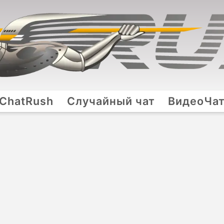
ChatRush
Случайный чат
ВидеоЧа