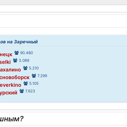
ов на Заречный
90.480
знецк
3.069
selki
5.210
Махалино
7.299
основоборск
5.105
Neverkino
7.623
Сурский
ешным?