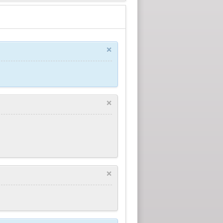
×
×
×