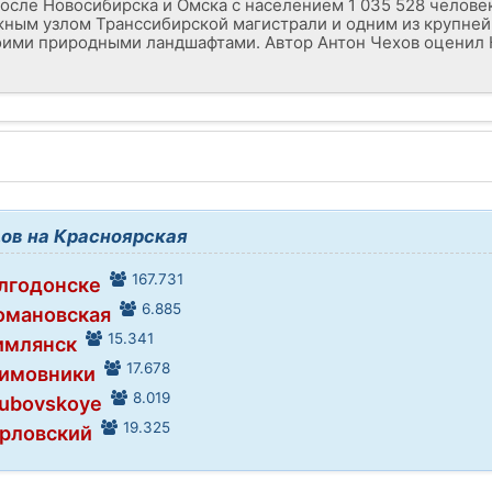
после Новосибирска и Омска с населением 1 035 528 челове
ажным узлом Транссибирской магистрали и одним из крупне
оими природными ландшафтами. Автор Антон Чехов оценил 
ов на Красноярская
167.731
олгодонске
6.885
Романовская
15.341
имлянск
17.678
Зимовники
8.019
Dubovskoye
19.325
Орловский