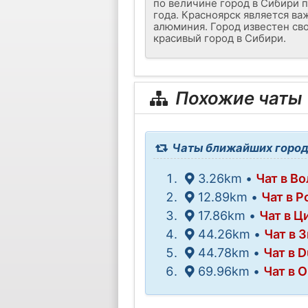
по величине город в Сибири 
года. Красноярск является в
алюминия. Город известен св
красивый город в Сибири.
Похожие чаты
Чаты ближайших город
3.26km •
Чат в В
12.89km •
Чат в 
17.86km •
Чат в Ц
44.26km •
Чат в 
44.78km •
Чат в 
69.96km •
Чат в 