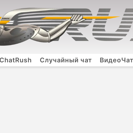
ChatRush
Случайный чат
ВидеоЧа