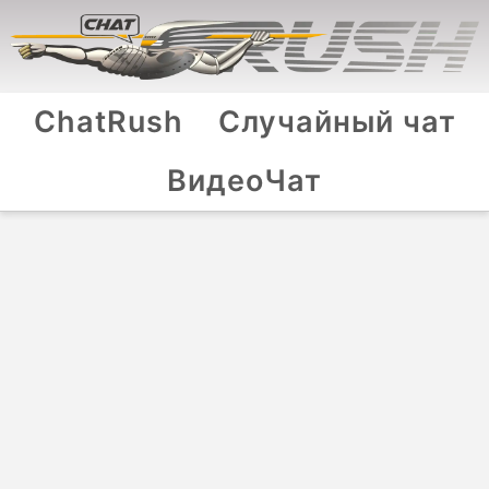
ChatRush
Случайный чат
ВидеоЧат