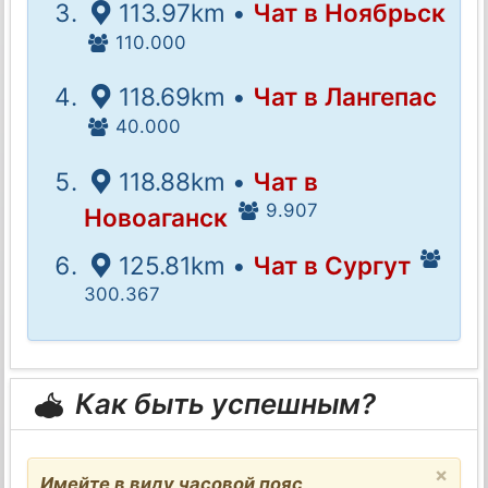
113.97km •
Чат в Ноябрьск
110.000
118.69km •
Чат в Лангепас
40.000
118.88km •
Чат в
9.907
Новоаганск
125.81km •
Чат в Сургут
300.367
Как быть успешным?
×
Имейте в виду часовой пояс