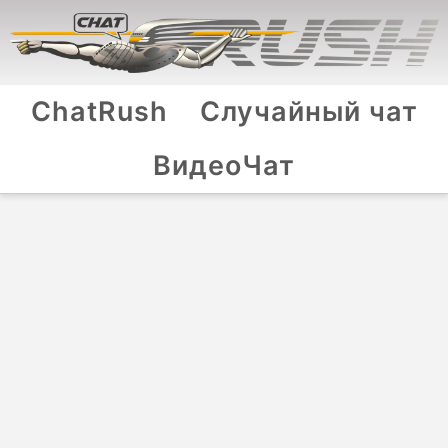
ChatRush
Случайный чат
ВидеоЧат