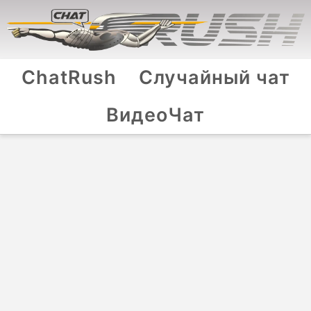
ChatRush
Случайный чат
ВидеоЧат