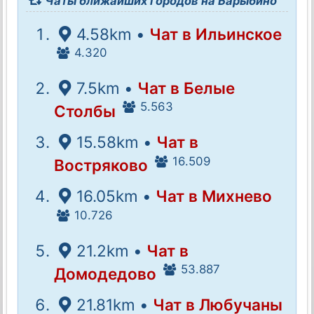
Чаты ближайших городов на Барыбино
4.58km •
Чат в Ильинское
4.320
7.5km •
Чат в Белые
5.563
Столбы
15.58km •
Чат в
16.509
Востряково
16.05km •
Чат в Михнево
10.726
21.2km •
Чат в
53.887
Домодедово
21.81km •
Чат в Любучаны