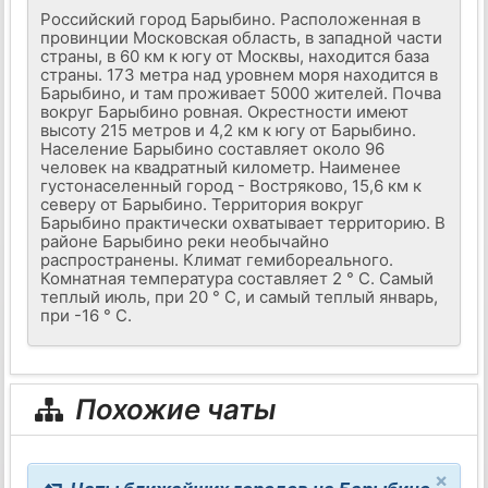
Российский город Барыбино. Расположенная в
провинции Московская область, в западной части
страны, в 60 км к югу от Москвы, находится база
страны. 173 метра над уровнем моря находится в
Барыбино, и там проживает 5000 жителей. Почва
вокруг Барыбино ровная. Окрестности имеют
высоту 215 метров и 4,2 км к югу от Барыбино.
Население Барыбино составляет около 96
человек на квадратный километр. Наименее
густонаселенный город - Востряково, 15,6 км к
северу от Барыбино. Территория вокруг
Барыбино практически охватывает территорию. В
районе Барыбино реки необычайно
распространены. Климат гемибореального.
Комнатная температура составляет 2 ° С. Самый
теплый июль, при 20 ° C, и самый теплый январь,
при -16 ° C.
Похожие чаты
×