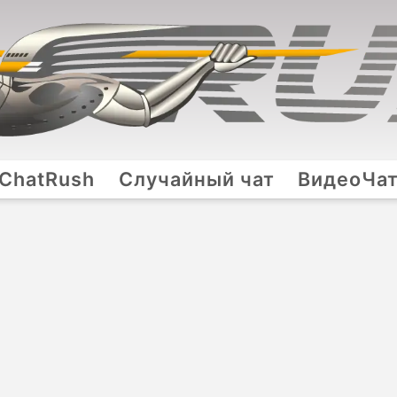
ChatRush
Случайный чат
ВидеоЧа