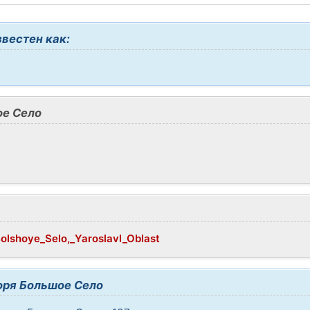
вестен как:
е Село
Bolshoye_Selo,_Yaroslavl_Oblast
оря Большое Село