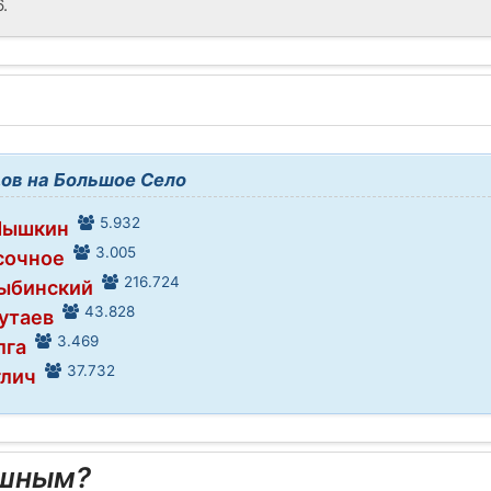
.
ов на Большое Село
5.932
Мышкин
3.005
сочное
216.724
Рыбинский
43.828
Тутаев
3.469
лга
37.732
глич
ешным?