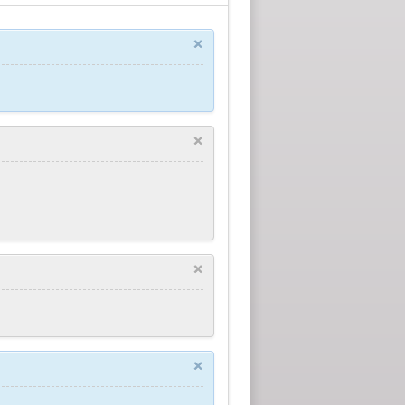
×
×
×
×