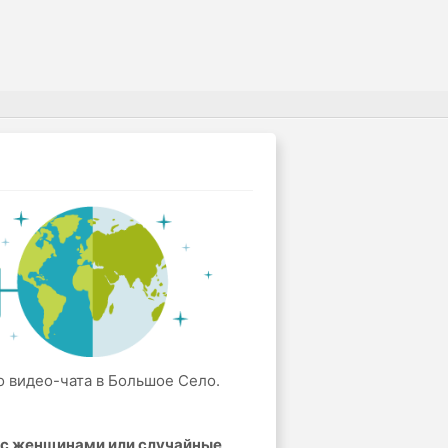
о видео-чата в Большое Село.
а с женщинами или случайные