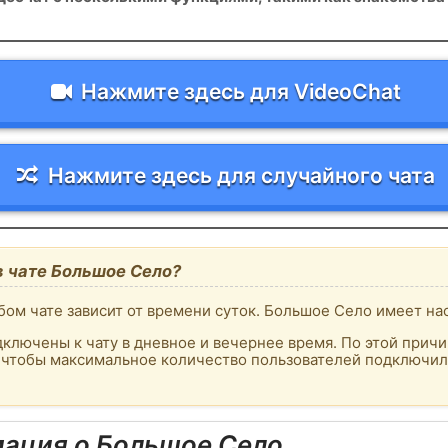
Нажмите здесь для VideoChat
Нажмите здесь для случайного чата
в чате Большое Село?
бом чате зависит от времени суток. Большое Село имеет на
ключены к чату в дневное и вечернее время. По этой причи
к, чтобы максимальное количество пользователей подключил
ация о Большое Село