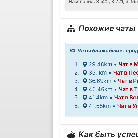
Население: 3 522, 3 721, 3, 996
Похожие чаты
Чаты ближайших город
29.48km •
Чат в 
35.1km •
Чат в Пе
36.69km •
Чат в 
40.46km •
Чат в 
41.4km •
Чат в Во
41.55km •
Чат в У
Как быть усп