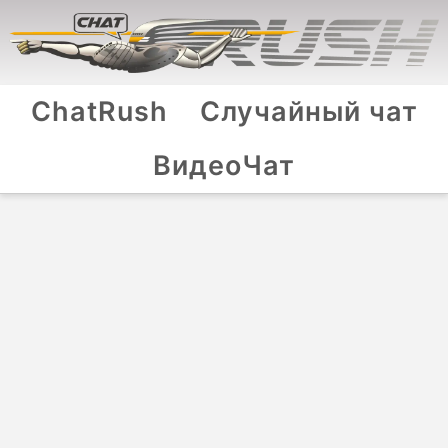
ChatRush
Случайный чат
ВидеоЧат