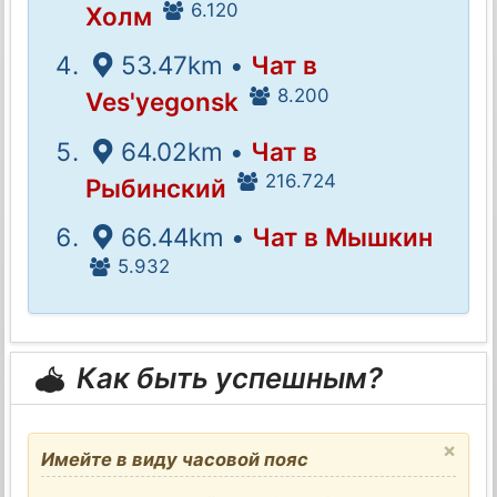
6.120
Холм
53.47km •
Чат в
8.200
Ves'yegonsk
64.02km •
Чат в
216.724
Рыбинский
66.44km •
Чат в Мышкин
5.932
Как быть успешным?
×
Имейте в виду часовой пояс