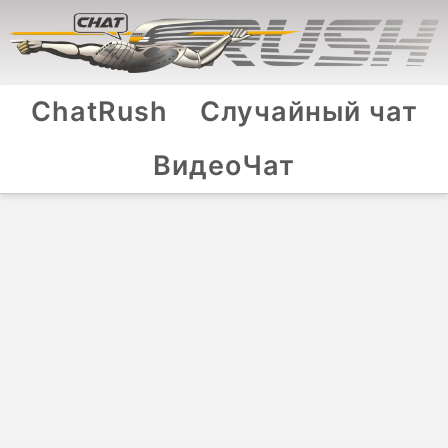
ChatRush
Случайный чат
ВидеоЧат