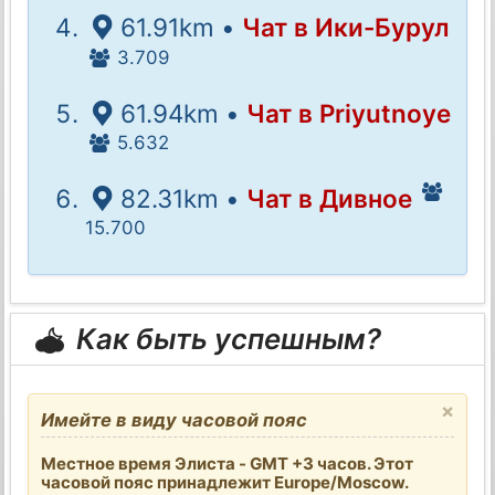
61.91km •
Чат в Ики-Бурул
3.709
61.94km •
Чат в Priyutnoye
5.632
82.31km •
Чат в Дивное
15.700
Как быть успешным?
×
Имейте в виду часовой пояс
Местное время Элиста - GMT +3 часов. Этот
часовой пояс принадлежит Europe/Moscow.