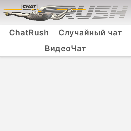
ChatRush
Случайный чат
ВидеоЧат