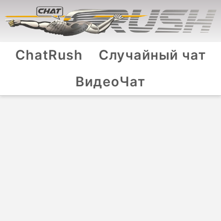
ChatRush
Случайный чат
ВидеоЧат