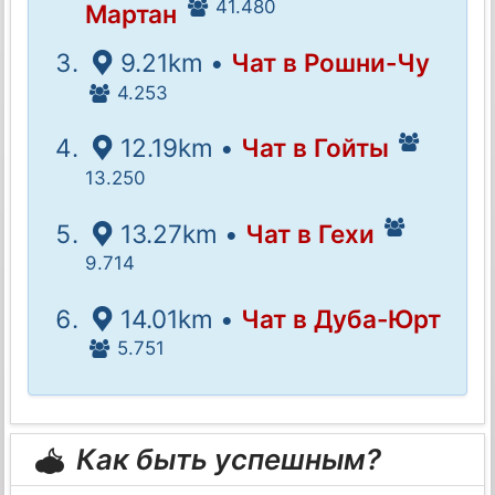
41.480
Мартан
9.21km •
Чат в Рошни-Чу
4.253
12.19km •
Чат в Гойты
13.250
13.27km •
Чат в Гехи
9.714
14.01km •
Чат в Дуба-Юрт
5.751
Как быть успешным?