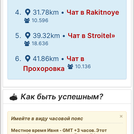
31.78km •
Чат в Rakitnoye
10.596
39.32km •
Чат в Stroitel»
18.636
41.86km •
Чат в
10.136
Прохоровка
Как быть успешным?
×
Имейте в виду часовой пояс
Местное время Ивня - GMT +3 часов. Этот