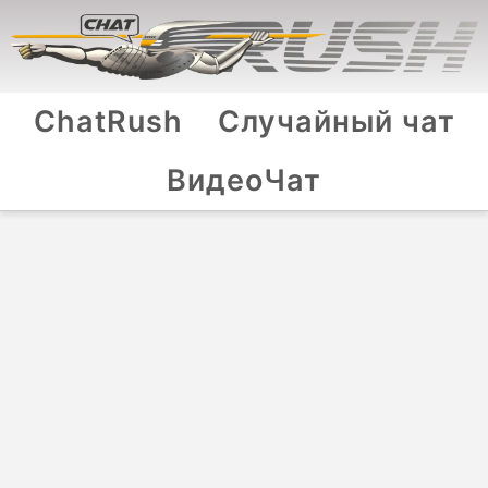
ChatRush
Случайный чат
ВидеоЧат