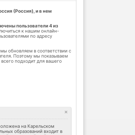
ссия (Россия), и в нем
лючены пользователи 4 из
лючиться к нашим онлайн-
льзователями по адресу
е мы обновляем в соответствии с
ателя. Поэтому мы показываем
е всего подходит для вашего
×
сположена на Карельском
альных образований входит в