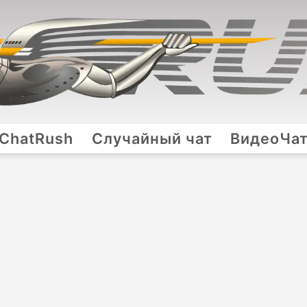
ChatRush
Случайный чат
ВидеоЧа