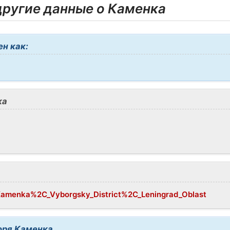
ругие данные о Каменка
н как:
ка
i/Kamenka%2C_Vyborgsky_District%2C_Leningrad_Oblast
оря Каменка