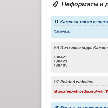
Неформаты и д
Каменка также известе
Каменка
.
Почтовые коды Камен
188421
188423
188465
Related websites
https://en.wikipedia.org/wik
Высота над уровнем м