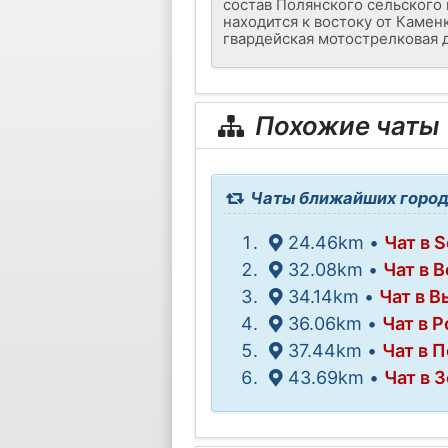
состав Полянского сельского
находится к востоку от Камен
гвардейская мотострелковая 
Похожие чаты
Чаты ближайших город
24.46km •
Чат в S
32.08km •
Чат в 
34.14km •
Чат в В
36.06km •
Чат в 
37.44km •
Чат в 
43.69km •
Чат в 