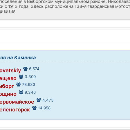
 поселения в Выборгском муниципальном районе. Николаев
ки с 1913 года. Здесь расположена 138-я гвардейская мотос
дивизия.
ов на Каменка
6.574
ovetskiy
3.300
Вещево
78.633
ыборг
9.346
Рощино
4.473
Первомайское
14.958
Зеленогорск