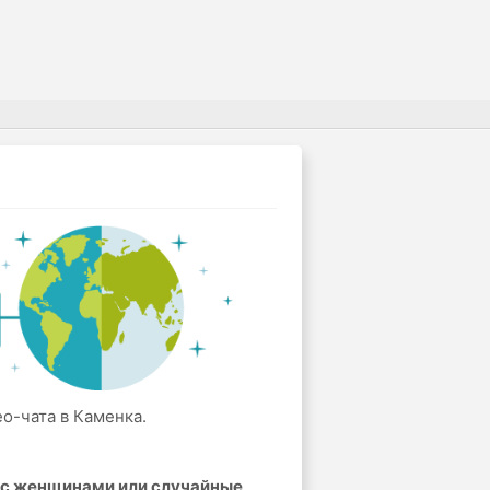
о-чата в Каменка.
а с женщинами или случайные