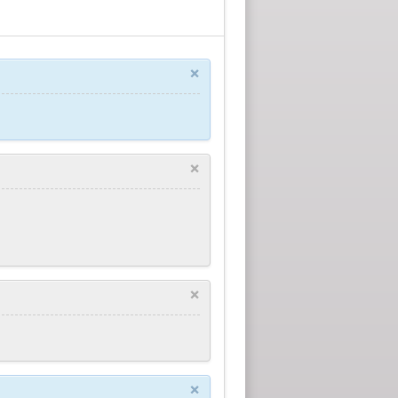
×
×
×
×