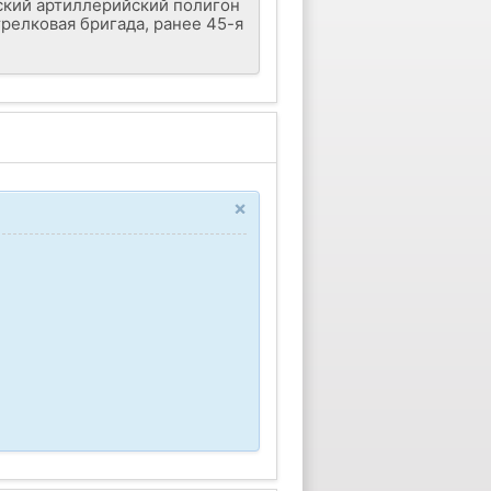
ский артиллерийский полигон
трелковая бригада, ранее 45-я
×