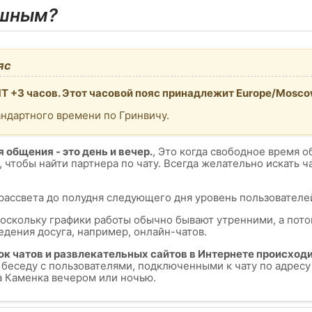
ешным?
яс
T +3 часов. Этот часовой пояс принадлежит Europe/Mosco
андартного времени по Гринвичу.
 общения - это день и вечер.
, Это когда свободное время о
, чтобы найти партнера по чату. Всегда желательно искать 
 рассвета до полудня следующего дня уровень пользователей
поскольку графики работы обычно бывают утренними, а пот
едения досуга, например, онлайн-чатов.
ок чатов и развлекательных сайтов в Интернете происходи
ь беседу с пользователями, подключенными к чату по адрес
да Каменка вечером или ночью.