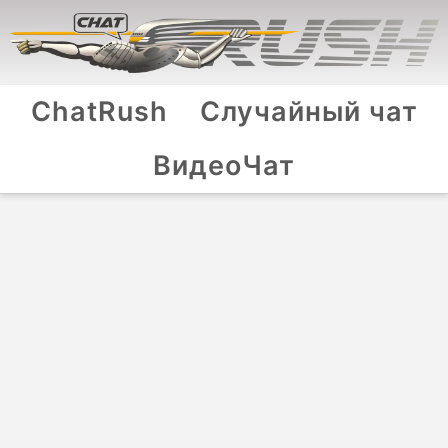
ChatRush
Случайный чат
ВидеоЧат