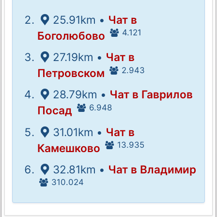
25.91km •
Чат в
4.121
Боголюбово
27.19km •
Чат в
2.943
Петровском
28.79km •
Чат в Гаврилов
6.948
Посад
31.01km •
Чат в
13.935
Камешково
32.81km •
Чат в Владимир
310.024