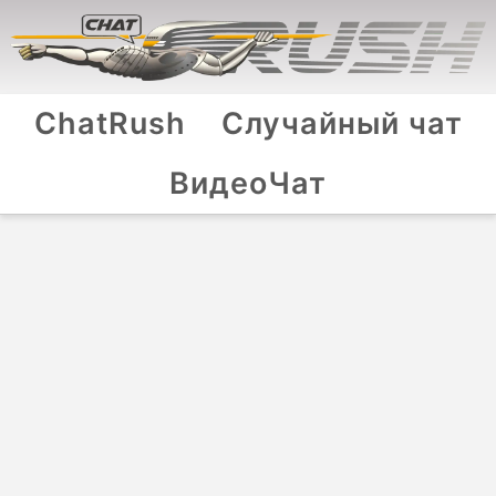
ChatRush
Случайный чат
ВидеоЧат