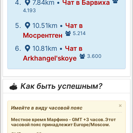
7.84km •
Чат в Барвиха
4.193
10.51km •
Чат в
5.214
Мосрентген
10.81km •
Чат в
3.600
Arkhangel'skoye
Как быть успешным?
×
Имейте в виду часовой пояс
Местное время Марфино - GMT +3 часов. Этот
часовой пояс принадлежит Europe/Moscow.