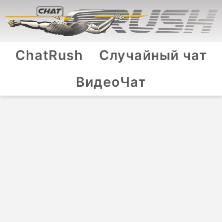
ChatRush
Случайный чат
ВидеоЧат