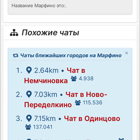
Название Марфино это:.
Похожие чаты
×
Чаты ближайших городов на Марфино
2.64km •
Чат в
4.938
Немчиновка
7.03km •
Чат в Ново-
115.536
Переделкино
7.15km •
Чат в Одинцово
137.041