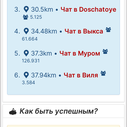
30.5km •
Чат в Doschatoye
5.125
34.48km •
Чат в Выкса
61.664
37.3km •
Чат в Муром
126.931
37.94km •
Чат в Виля
3.584
Как быть успешным?