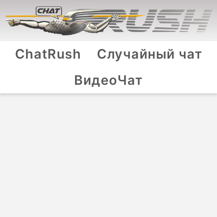
ChatRush
Случайный чат
ВидеоЧат