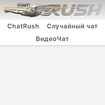
ChatRush
Случайный чат
ВидеоЧат