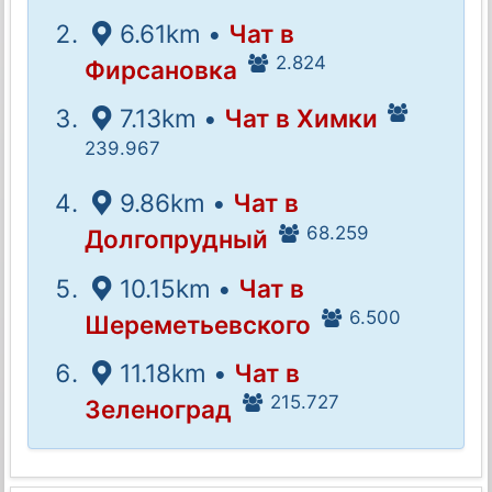
6.61km •
Чат в
2.824
Фирсановка
7.13km •
Чат в Химки
239.967
9.86km •
Чат в
68.259
Долгопрудный
10.15km •
Чат в
6.500
Шереметьевского
11.18km •
Чат в
215.727
Зеленоград