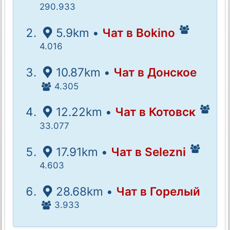
290.933
5.9km •
Чат в Bokino
4.016
10.87km •
Чат в Донское
4.305
12.22km •
Чат в Котовск
33.077
17.91km •
Чат в Selezni
4.603
28.68km •
Чат в Горелый
3.933