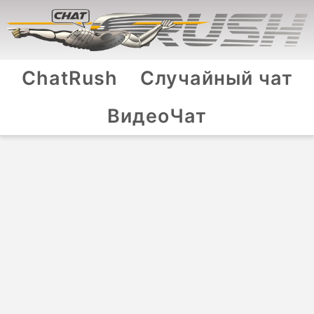
ChatRush
Случайный чат
ВидеоЧат