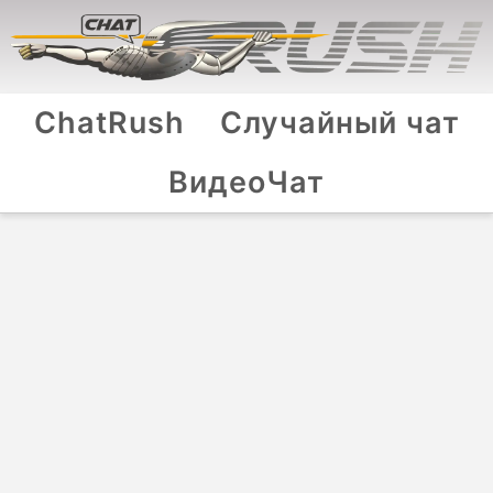
ChatRush
Случайный чат
ВидеоЧат