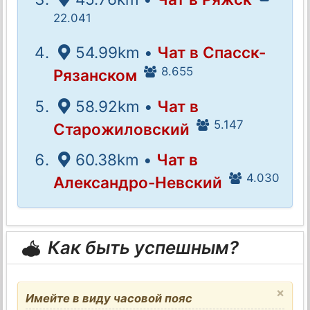
22.041
54.99km •
Чат в Спасск-
8.655
Рязанском
58.92km •
Чат в
5.147
Старожиловский
60.38km •
Чат в
4.030
Александро-Невский
Как быть успешным?
×
Имейте в виду часовой пояс