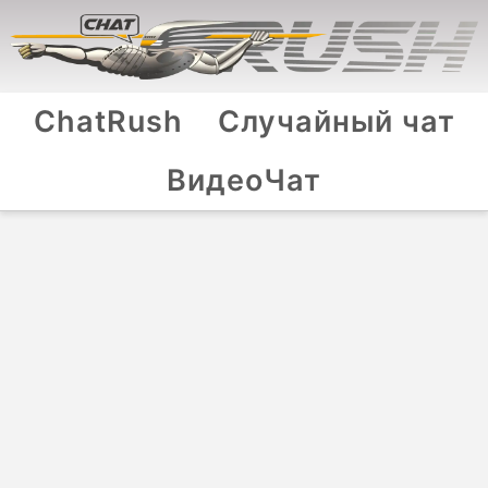
ChatRush
Случайный чат
ВидеоЧат