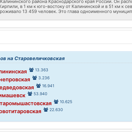
 Калининского района Краснодарского края России. Он расп
ирпили, в 1 км к юго-востоку от Калининской и в 51 км к с
проживало 13 459 человек. Это глава одноименного муницип
ов на Старовеличковская
13.363
алининская
3.236
Днепровская
16.941
Медведовская
53.940
Тимашевск
10.625
Старомышастовская
22.630
Новотитаровская