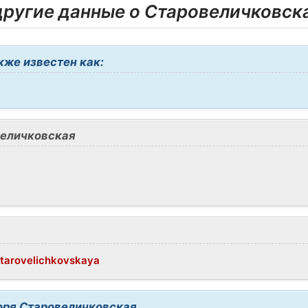
ругие данные о Старовеличковск
же известен как:
еличковская
/Starovelichkovskaya
оря Старовеличковская