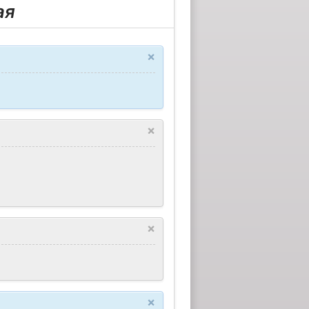
ая
×
×
×
×