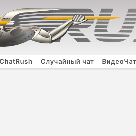
ChatRush
Случайный чат
ВидеоЧа