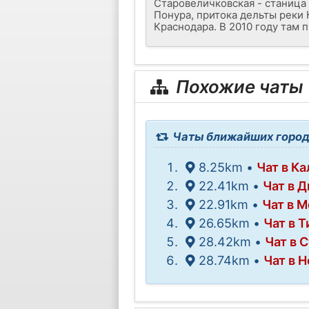
Старовеличковская - станица
Понура, притока дельты реки К
Краснодара. В 2010 году там 
Похожие чаты
Чаты ближайших город
8.25km •
Чат в К
22.41km •
Чат в 
22.91km •
Чат в 
26.65km •
Чат в 
28.42km •
Чат в 
28.74km •
Чат в 