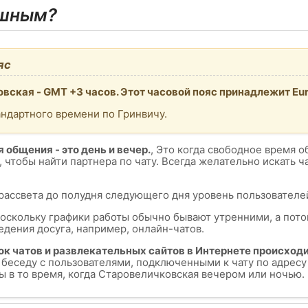
ешным?
яс
вская - GMT +3 часов. Этот часовой пояс принадлежит Eu
андартного времени по Гринвичу.
 общения - это день и вечер.
, Это когда свободное время о
, чтобы найти партнера по чату. Всегда желательно искать 
 рассвета до полудня следующего дня уровень пользователей
поскольку графики работы обычно бывают утренними, а пот
едения досуга, например, онлайн-чатов.
ок чатов и развлекательных сайтов в Интернете происходи
ь беседу с пользователями, подключенными к чату по адрес
 в то время, когда Старовеличковская вечером или ночью.