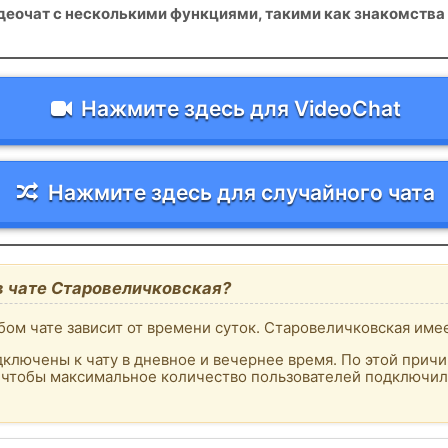
идеочат с несколькими функциями, такими как знакомств
Нажмите здесь для VideoChat
Нажмите здесь для случайного чата
в чате Старовеличковская?
ом чате зависит от времени суток. Старовеличковская имее
ключены к чату в дневное и вечернее время. По этой причи
, чтобы максимальное количество пользователей подключило