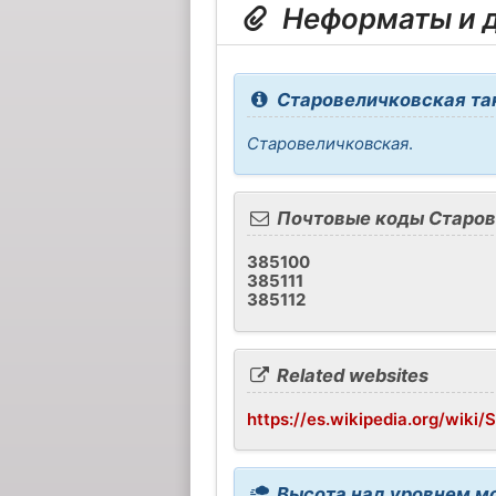
Неформаты и д
Старовеличковская так
Старовеличковская
.
Почтовые коды Старов
385100
385111
385112
Related websites
https://es.wikipedia.org/wiki
Высота над уровнем м