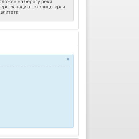
оложен на берегу реки
еверо-западу от столицы края
алитета.
×